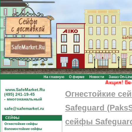
На главную
О фирме
Новости
Заказ On-Lin
Акция! Бесплатн
www.SafeMarket.Ru
Огнестойкие се
(495) 241-19-45
- многоканальный
Safeguard (PaksS
safe@safemarket.ru
СЕЙФЫ
сейфы Safeguard
Огнестойкие сейфы
Взломостойкие сейфы