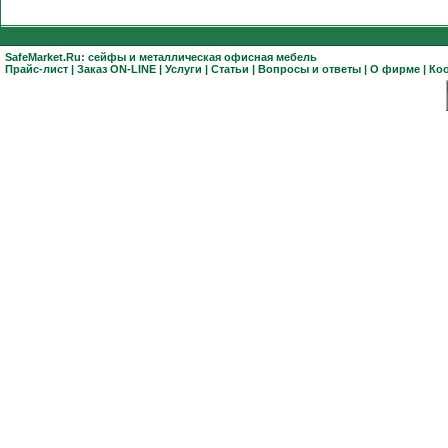
SafeMarket.Ru:
сейфы
и
металлическая офисная мебель
Прайс-лист
|
Заказ ON-LINE
|
Услуги
|
Статьи
|
Вопросы и ответы
|
О фирме
|
Ко