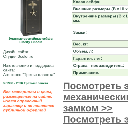
Класс сейфа:
Внешние размеры (В х Ш х 
Внутренние размеры (В х Ш
мм:
Замки:
Элитные оружейные сейфы
Liberty Linсoln
Вес, кг:
Объем, л:
Дизайн сайта:
Студия 3color.ru
Гарантия, лет:
Изготовление и поддержка
Страна - производитель:
сайта:
Примечание:
Агентство "Третья планета"
Посмотреть э
© 1998 - 2026 Третья планета
Все материалы и цены,
механически
размещенные на сайте,
носят справочный
замком >>
характер и не являются
публичной офертой
Посмотреть э