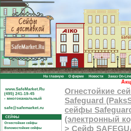
На главную
О фирме
Новости
Заказ On-Lin
Акция! Б
www.SafeMarket.Ru
Огнестойкие се
(495) 241-19-45
- многоканальный
Safeguard (PaksS
safe@safemarket.ru
сейфы Safeguard
СЕЙФЫ
(электронный к
Огнестойкие сейфы
>
Сейф SAFEGUA
Взломостойкие сейфы