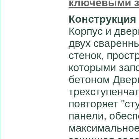
ключевыми 
Конструкция
Корпус и две
двух сваренн
стенок, прост
которыми зап
бетоном Двер
трехступенча
повторяет "ст
панели, обес
максимальное