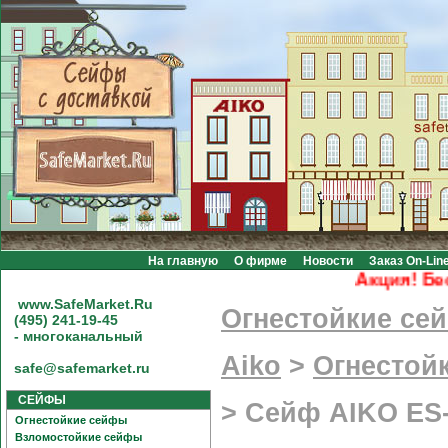
На главную
О фирме
Новости
Заказ On-Lin
Акция! Беспла
www.SafeMarket.Ru
Огнестойкие се
(495) 241-19-45
- многоканальный
Aiko
>
Огнестой
safe@safemarket.ru
СЕЙФЫ
>
Сейф AIKO ES-
Огнестойкие сейфы
Взломостойкие сейфы