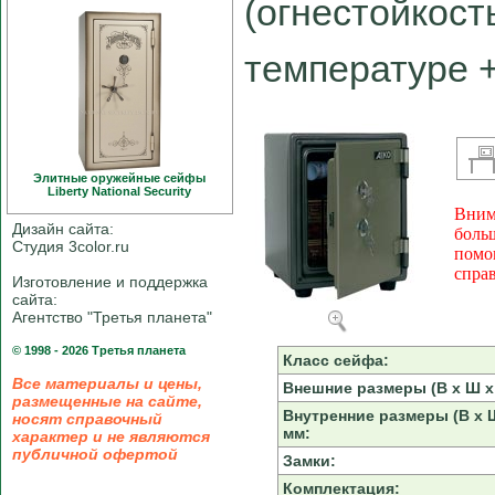
(огнестойкост
температуре 
Элитные оружейные сейфы
Liberty National Security
Вним
Дизайн сайта:
боль
Студия 3color.ru
помо
спра
Изготовление и поддержка
сайта:
Агентство "Третья планета"
© 1998 - 2026 Третья планета
Класс сейфа:
Все материалы и цены,
Внешние размеры (В х Ш х 
размещенные на сайте,
Внутренние размеры (В х Ш
носят справочный
мм:
характер и не являются
публичной офертой
Замки:
Комплектация: