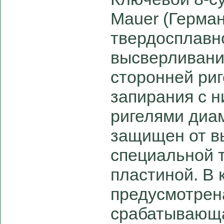
Mauer (Герма
твердосплавн
высверливани
сторонней ри
запирания с 
ригелями диа
защищен от в
специальной 
пластиной. В 
предусмотрена
срабатывающа