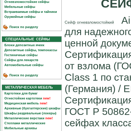
СЕЙФ
Огневзломостойкие сейфы
Мебельные сейфы
Встраиваемые сейфы и тайники
Aik
Оружейные сейфы
Сейф огневзломостойкий
Поиск по разделу
для надежного
СПЕЦИАЛЬНЫЕ СЕЙФЫ
ценной докум
Блоки депозитных ячеек
Депозитные сейфы, темпокассы
Сертификация
Гостиничные сейфы
Сейфы для лекарств
от взлома (ГО
Автомобильные сейфы
Class 1 по ст
Поиск по разделу
(Германия) / 
МЕТАЛЛИЧЕСКАЯ МЕБЕЛЬ
Картотеки для бумаг
Сертификация
Огнестойкие картотеки
new!
Медицинская мебель
new!
ГОСТ Р 50862-
Архивные (бухгалтерские) шкафы
Шкафы раздевальные (локеры)
Металлические верстаки
new!
сейфах класса
Стеллажи металлические
Мобильные архивы