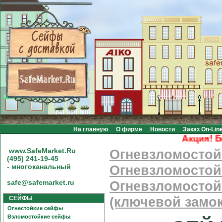
На главную
О фирме
Новости
Заказ On-Lin
Акция! Бесп
www.SafeMarket.Ru
Огневзломосто
(495) 241-19-45
- многоканальный
Огневзломостой
safe@safemarket.ru
Огневзломостой
СЕЙФЫ
(ключевой замок
Огнестойкие сейфы
Взломостойкие сейфы