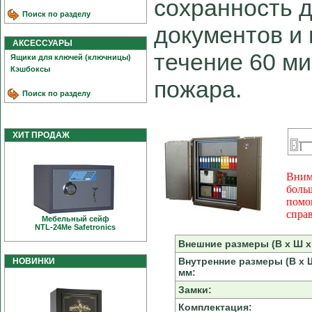
сохранность 
Поиск по разделу
документов и 
АКСЕССУАРЫ
течение 60 ми
Ящики для ключей (ключницы)
Кэшбоксы
пожара.
Поиск по разделу
ХИТ ПРОДАЖ
Вним
боль
помо
спра
Мебельный сейф
NTL-24Me Safetronics
Внешние размеры (В х Ш х 
Внутренние размеры (В х Ш
НОВИНКИ
мм:
Замки:
Комплектация: