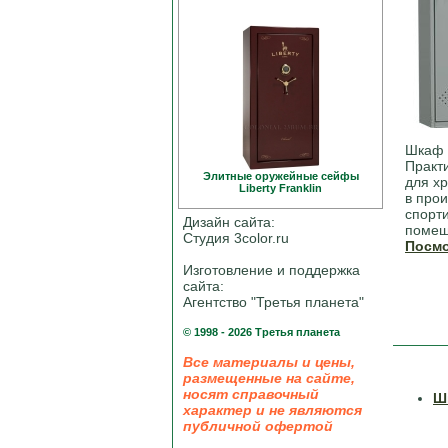
Шкаф 
Практ
Элитные оружейные сейфы
для х
Liberty Franklin
в про
спорти
Дизайн сайта:
помещ
Студия 3color.ru
Посмо
Изготовление и поддержка
сайта:
Агентство "Третья планета"
© 1998 - 2026 Третья планета
Все материалы и цены,
размещенные на сайте,
носят справочный
Ш
характер и не являются
публичной офертой