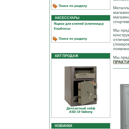
Поиск по разделу
Металли
магазин
магазин
АКСЕССУАРЫ
спортив
Ящики для ключей (ключницы)
Кэшбоксы
Мы пред
констру
Поиск по разделу
отличаю
(локеро
появлен
ХИТ ПРОДАЖ
Мы пред
ПРАКТ
Депозитный сейф
ASD-19 Valberg
НОВИНКИ