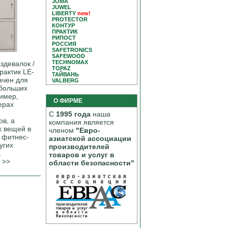
JOMA
JUWEL
LIBERTY
new!
PROTECTOR
КОНТУР
ПРАКТИК
РИПОСТ
РОССИЯ
SAFETRONICS
SAFEWOOD
TECHNOMAX
здевалок /
TOPAZ
рактик LE-
ТАЙВАНЬ
ачен для
VALBERG
больших
имер,
О ФИРМЕ
ерах
С
1995 года
наша
ов, а
компания является
х вещей в
членом
"Евро-
 фитнес-
азиатской ассоциации
угих
производителей
.
товаров и услуг в
>>
области безопасности"