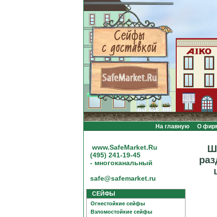
На главную
О фир
www.SafeMarket.Ru
Ш
(495) 241-19-45
раз
- многоканальный
safe@safemarket.ru
СЕЙФЫ
Огнестойкие сейфы
Взломостойкие сейфы