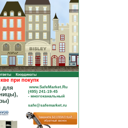
ответы
Координаты
при покупке на сумму от 20000 рублей.
 для
www.SafeMarket.Ru
(495) 241-19-45
ницы),
- многоканальный
ры)
safe@safemarket.ru