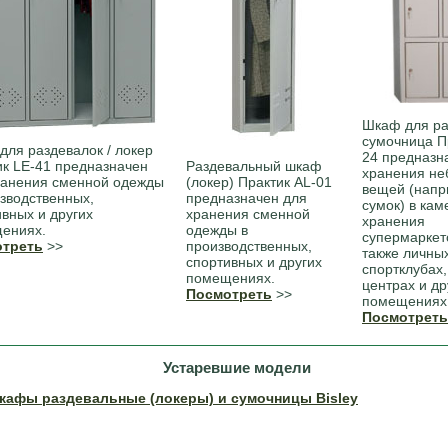
Шкаф для ра
сумочница П
для раздевалок / локер
24 предназн
ик LE-41 предназначен
Раздевальный шкаф
хранения не
ранения сменной одежды
(локер) Практик AL-01
вещей (напр
изводственных,
предназначен для
сумок) в кам
вных и других
хранения сменной
хранения
ениях.
одежды в
супермаркет
треть
>>
производственных,
также личны
спортивных и других
спортклубах,
помещениях.
центрах и др
Посмотреть
>>
помещениях
Посмотреть
Устаревшие модели
кафы раздевальные (локеры) и сумочницы Bisley