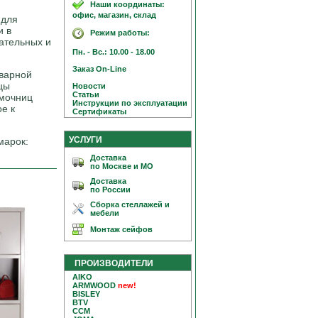
Наши координаты:
офис, магазин, склад
 для
и в
Режим работы:
кательных и
Пн. - Вс.: 10.00 - 18.00
Заказ On-Line
сварной
цы
Новости
Статьи
умочниц
Инструкции по эксплуатации
е к
Сертификаты
УСЛУГИ
марок:
Доставка
по Москве и МО
Доставка
по России
Сборка стеллажей и
мебели
Монтаж сейфов
ПРОИЗВОДИТЕЛИ
AIKO
ARMWOOD
new!
BISLEY
BTV
CCM