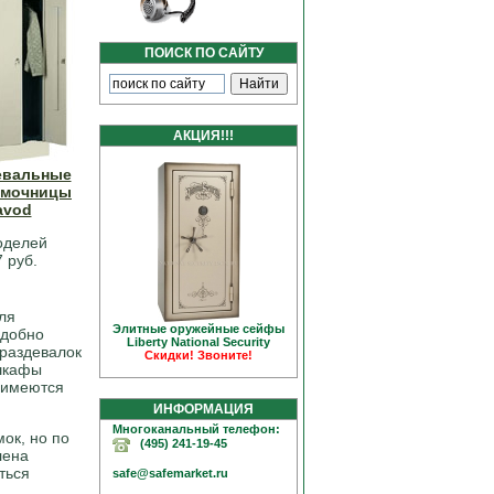
ПОИСК ПО САЙТУ
АКЦИЯ!!!
евальные
сумочницы
avod
оделей
7 руб.
ля
Элитные оружейные сейфы
удобно
Liberty National Security
 раздевалок
Скидки! Звоните!
 шкафы
 имеются
ИНФОРМАЦИЯ
Многоканальный телефон:
ок, но по
(495) 241-19-45
лена
ться
safe@safemarket.ru