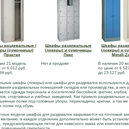
 раздевальные /
Шкафы раздевальные
Шкафы разд
еры (сумочницы)
(локеры) и сумочницы
(локеры) и 
Практик
Пакс
Metall-Z
чии 21 модель
Нет в продаже
В наличии 20 м
 от 6 012 руб.
по цене от 6 52
84 руб.
до 23 127 руб.
льные шкафы (локеры) или шкафы для раздевалок используются д
вания раздевальных помещений складов или производства, в них 
ется одежда персонала и посетителей бассейнов, фитнес клубов,
лов, спортивных и учебных заведений. Как правило раздевальные
ъемные полки под головные уборы, перекладины, крючки, а так же
 полки под обувь.
тные модели шкафов для раздевалок закрываются на почтовый зам
желанию, в каждое отделение дополнительно может быть установ
, предусматривающая петли для навесного замка или комплектова
 повышенной секретности.