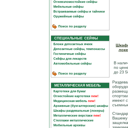
Огневзломостойкие сейфы
Мебельные сейфы
Встраиваемые сейфы и тайники
Оружейные сейфы
Поиск по разделу
СПЕЦИАЛЬНЫЕ СЕЙФЫ
Блоки депозитных ячеек
Шкафы
Депозитные сейфы, темпокассы
лок
Гостиничные сейфы
Сейфы для лекарств
В нали
Автомобильные сейфы
по цене
до 23 5
Поиск по разделу
Раздева
МЕТАЛЛИЧЕСКАЯ МЕБЕЛЬ
оборудо
размеща
Картотеки для бумаг
спортза
Огнестойкие картотеки
new!
имеют с
Медицинская мебель
new!
съемные
Архивные (бухгалтерские) шкафы
Шкафы раздевальные (локеры)
Стандар
Металлические верстаки
new!
Вашему 
Стеллажи металлические
защелка
Мобильные архивы
замками