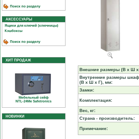
Поиск по разделу
АКСЕССУАРЫ
Ящики для ключей (ключницы)
Кэшбоксы
Поиск по разделу
ХИТ ПРОДАЖ
Внешние размеры (В х Ш х 
Внутренние размеры шка
(В х Ш х Г), мм:
Замки:
Мебельный сейф
Комплектация:
NTL-24Me Safetronics
Вес, кг:
НОВИНКИ
Страна - производитель:
Примечание: