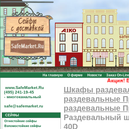
На главную
О фирме
Новости
Заказ On-Lin
Акция! Бесп
www.SafeMarket.Ru
Шкафы раздева
(495) 241-19-45
- многоканальный
раздевальные П
safe@safemarket.ru
раздевальные Пр
СЕЙФЫ
Раздевальный шк
Огнестойкие сейфы
40D
Взломостойкие сейфы