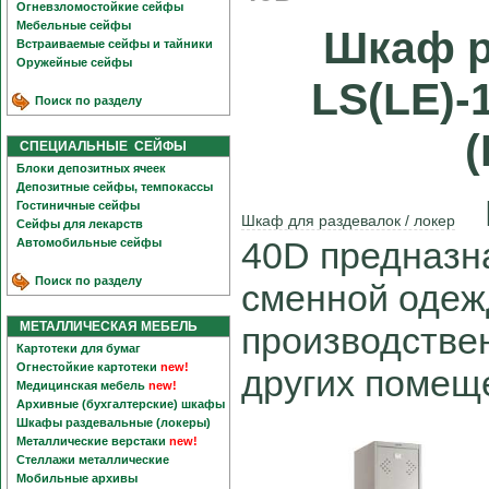
Огневзломостойкие сейфы
Мебельные сейфы
Шкаф 
Встраиваемые сейфы и тайники
Оружейные сейфы
LS(LE)-
Поиск по разделу
(
СПЕЦИАЛЬНЫЕ СЕЙФЫ
Блоки депозитных ячеек
Депозитные сейфы, темпокассы
П
Гостиничные сейфы
Шкаф для раздевалок / локер
Сейфы для лекарств
40D предназн
Автомобильные сейфы
Поиск по разделу
сменной одеж
МЕТАЛЛИЧЕСКАЯ МЕБЕЛЬ
производстве
Картотеки для бумаг
Огнестойкие картотеки
new!
других помещ
Медицинская мебель
new!
Архивные (бухгалтерские) шкафы
Шкафы раздевальные (локеры)
Металлические верстаки
new!
Стеллажи металлические
Мобильные архивы