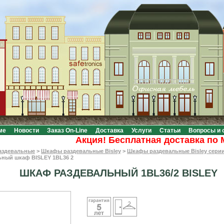
ме
Новости
Заказ On-Line
Доставка
Услуги
Статьи
Вопросы и 
Акция! Бесплатная доставка по Моск
аздевальные
>
Шкафы раздевальные Bisley
>
Шкафы раздевальные Bisley сери
ьный шкаф BISLEY 1BL36 2
ШКАФ РАЗДЕВАЛЬНЫЙ 1BL36/2 BISLEY