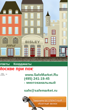
ответы
Координаты
ве при покупке на сумму от 20000 рублей.
и BL
>
www.SafeMarket.Ru
(495) 241-19-45
- многоканальный
safe@safemarket.ru