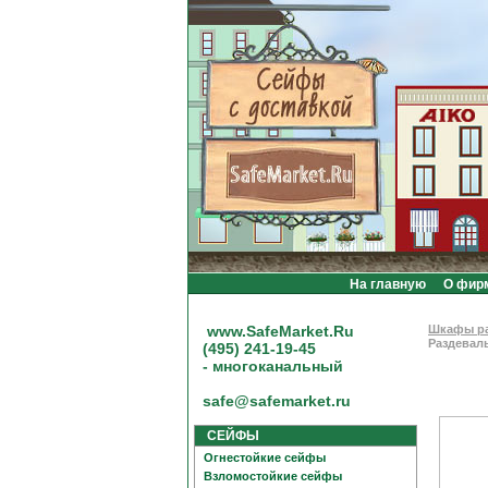
На главную
О фир
www.SafeMarket.Ru
Шкафы р
Раздевал
(495) 241-19-45
- многоканальный
safe@safemarket.ru
СЕЙФЫ
Огнестойкие сейфы
Взломостойкие сейфы