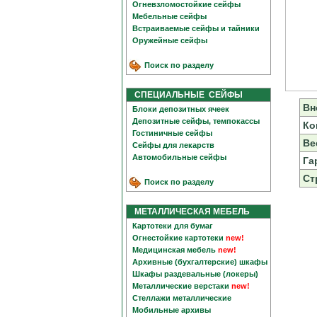
Огневзломостойкие сейфы
Мебельные сейфы
Встраиваемые сейфы и тайники
Оружейные сейфы
Поиск по разделу
СПЕЦИАЛЬНЫЕ СЕЙФЫ
Вн
Блоки депозитных ячеек
Депозитные сейфы, темпокассы
Ко
Гостиничные сейфы
Вес
Сейфы для лекарств
Автомобильные сейфы
Га
Ст
Поиск по разделу
МЕТАЛЛИЧЕСКАЯ МЕБЕЛЬ
Картотеки для бумаг
Огнестойкие картотеки
new!
Медицинская мебель
new!
Архивные (бухгалтерские) шкафы
Шкафы раздевальные (локеры)
Металлические верстаки
new!
Стеллажи металлические
Мобильные архивы