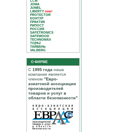
CCM
JOMA
JUWEL
LIBERTY
new!
PROTECTOR
КОНТУР
ПРАКТИК
РИПОСТ
РОССИЯ
SAFETRONICS
SAFEWOOD
TECHNOMAX
TOPAZ
ТАЙВАНЬ
VALBERG
О ФИРМЕ
С
1995 года
наша
компания является
членом
"Евро-
азиатской ассоциации
производителей
товаров и услуг в
области безопасности"