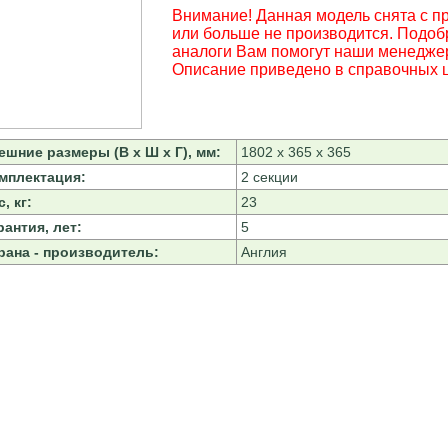
Внимание! Данная модель снята с п
или больше не производится. Подоб
аналоги Вам помогут наши менедже
Описание приведено в справочных ц
ешние размеры (В х Ш х Г), мм:
1802 х 365 х 365
мплектация:
2 секции
, кг:
23
рантия, лет:
5
рана - производитель:
Англия