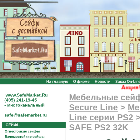
На главную
О фирме
Новости
Заказ On-Lin
Акция! Бе
www.SafeMarket.Ru
Мебельные сей
(495) 241-19-45
- многоканальный
Secure Line
>
Ме
safe@safemarket.ru
Line серии PS2
СЕЙФЫ
SAFE PS2 32K
Огнестойкие сейфы
Взломостойкие сейфы