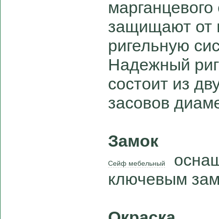
марганцевого 
защищают от 
ригельную сис
Надежный риг
состоит из д
засовов диам
Замок
оснащ
Сейф мебельный
ключевым замк
Окраска