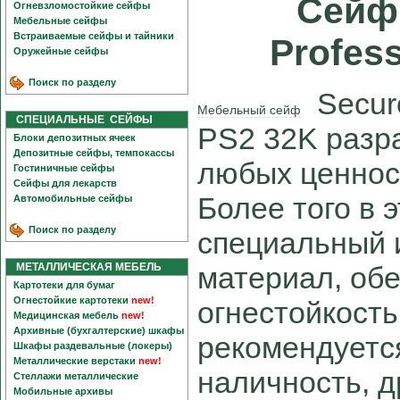
Сейф 
Огневзломостойкие сейфы
Мебельные сейфы
Встраиваемые сейфы и тайники
Profes
Оружейные сейфы
Поиск по разделу
Secure
Мебельный сейф
СПЕЦИАЛЬНЫЕ СЕЙФЫ
PS2 32K разр
Блоки депозитных ячеек
Депозитные сейфы, темпокассы
любых ценнос
Гостиничные сейфы
Сейфы для лекарств
Более того в 
Автомобильные сейфы
Поиск по разделу
специальный 
МЕТАЛЛИЧЕСКАЯ МЕБЕЛЬ
материал, об
Картотеки для бумаг
Огнестойкие картотеки
new!
огнестойкость
Медицинская мебель
new!
Архивные (бухгалтерские) шкафы
рекомендуется
Шкафы раздевальные (локеры)
Металлические верстаки
new!
наличность, д
Стеллажи металлические
Мобильные архивы