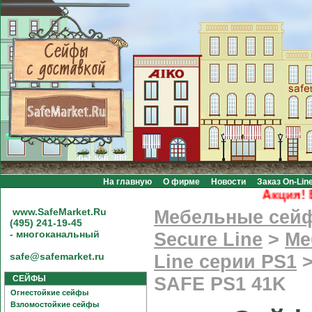
На главную
О фирме
Новости
Заказ On-Lin
Акция! Бес
www.SafeMarket.Ru
Мебельные сей
(495) 241-19-45
- многоканальный
Secure Line
>
Ме
safe@safemarket.ru
Line серии PS1
СЕЙФЫ
SAFE PS1 41K
Огнестойкие сейфы
Взломостойкие сейфы