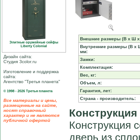
Внешние размеры (В х Ш х 
Элитные оружейные сейфы
Liberty Colonial
Внутренние размеры (В х Ш
мм:
Дизайн сайта:
Замки:
Студия 3color.ru
Комплектация:
Изготовление и поддержка
Вес, кг:
сайта:
Агентство "Третья планета"
Объем, л:
Гарантия, лет:
© 1998 - 2026 Третья планета
Страна - производитель:
Все материалы и цены,
размещенные на сайте,
Конструкция
носят справочный
характер и не являются
публичной офертой
Конструкция с
дверь из спло