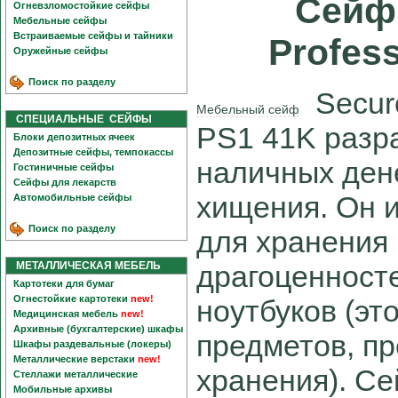
Сейф 
Огневзломостойкие сейфы
Мебельные сейфы
Встраиваемые сейфы и тайники
Profes
Оружейные сейфы
Поиск по разделу
Secure
Мебельный сейф
СПЕЦИАЛЬНЫЕ СЕЙФЫ
PS1 41K разр
Блоки депозитных ячеек
Депозитные сейфы, темпокассы
наличных дене
Гостиничные сейфы
Сейфы для лекарств
хищения. Он 
Автомобильные сейфы
Поиск по разделу
для хранения 
МЕТАЛЛИЧЕСКАЯ МЕБЕЛЬ
драгоценносте
Картотеки для бумаг
Огнестойкие картотеки
new!
ноутбуков (эт
Медицинская мебель
new!
Архивные (бухгалтерские) шкафы
предметов, п
Шкафы раздевальные (локеры)
Металлические верстаки
new!
хранения). С
Стеллажи металлические
Мобильные архивы