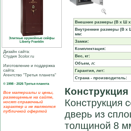
Внешние размеры (В х Ш х 
Внутренние размеры (В х Ш
мм:
Элитные оружейные сейфы
Замки:
Liberty Franklin
Комплектация:
Дизайн сайта:
Вес, кг:
Студия 3color.ru
Объем, л:
Изготовление и поддержка
сайта:
Гарантия, лет:
Агентство "Третья планета"
Страна - производитель:
© 1998 - 2026 Третья планета
Конструкция
Все материалы и цены,
размещенные на сайте,
Конструкция с
носят справочный
характер и не являются
дверь из спло
публичной офертой
толщиной 8 м