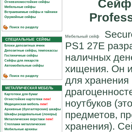
Сейф 
Огневзломостойкие сейфы
Мебельные сейфы
Встраиваемые сейфы и тайники
Profes
Оружейные сейфы
Поиск по разделу
Secure
Мебельный сейф
СПЕЦИАЛЬНЫЕ СЕЙФЫ
PS1 27E разр
Блоки депозитных ячеек
Депозитные сейфы, темпокассы
наличных дене
Гостиничные сейфы
Сейфы для лекарств
хищения. Он 
Автомобильные сейфы
Поиск по разделу
для хранения 
МЕТАЛЛИЧЕСКАЯ МЕБЕЛЬ
драгоценносте
Картотеки для бумаг
Огнестойкие картотеки
new!
ноутбуков (эт
Медицинская мебель
new!
Архивные (бухгалтерские) шкафы
предметов, п
Шкафы раздевальные (локеры)
Металлические верстаки
new!
хранения). С
Стеллажи металлические
Мобильные архивы