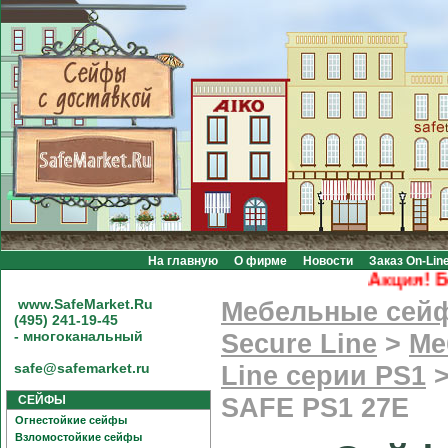
На главную
О фирме
Новости
Заказ On-Lin
Акция! Бесп
www.SafeMarket.Ru
Мебельные сей
(495) 241-19-45
- многоканальный
Secure Line
>
Ме
safe@safemarket.ru
Line серии PS1
СЕЙФЫ
SAFE PS1 27Е
Огнестойкие сейфы
Взломостойкие сейфы