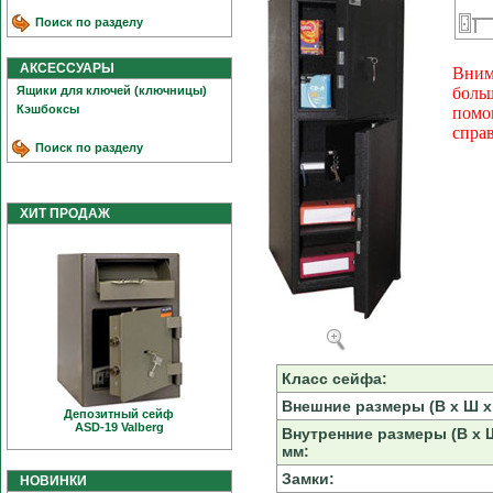
Поиск по разделу
АКСЕССУАРЫ
Вним
Ящики для ключей (ключницы)
боль
Кэшбоксы
помо
спра
Поиск по разделу
ХИТ ПРОДАЖ
Класс сейфа:
Внешние размеры (В х Ш х 
Депозитный сейф
ASD-19 Valberg
Внутренние размеры (В х Ш
мм:
Замки:
НОВИНКИ