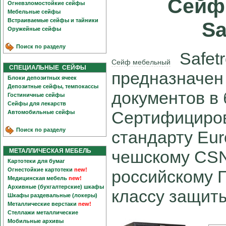
Сейф
Огневзломостойкие сейфы
Мебельные сейфы
Встраиваемые сейфы и тайники
Sa
Оружейные сейфы
Поиск по разделу
Safetr
Сейф мебельный
СПЕЦИАЛЬНЫЕ СЕЙФЫ
предназначен 
Блоки депозитных ячеек
Депозитные сейфы, темпокассы
документов в
Гостиничные сейфы
Сейфы для лекарств
Сертифициров
Автомобильные сейфы
Поиск по разделу
стандарту Eur
МЕТАЛЛИЧЕСКАЯ МЕБЕЛЬ
чешскому CSN
Картотеки для бумаг
Огнестойкие картотеки
new!
российскому Г
Медицинская мебель
new!
Архивные (бухгалтерские) шкафы
классу защиты
Шкафы раздевальные (локеры)
Металлические верстаки
new!
Стеллажи металлические
Мобильные архивы