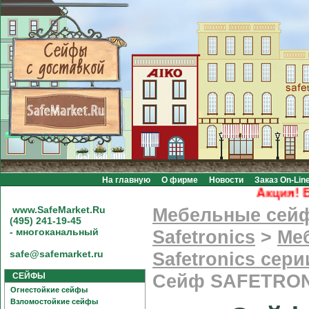
На главную
О фирме
Новости
Заказ On-Lin
Акция! Бесп
www.SafeMarket.Ru
Мебельные сей
(495) 241-19-45
- многоканальный
Safetronics
>
Ме
safe@safemarket.ru
Safetronics сер
СЕЙФЫ
Сейф SAFETRON
Огнестойкие сейфы
Взломостойкие сейфы