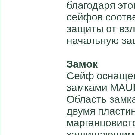
благодаря это
сейфов соотве
защиты от вз
начальную за
Замок
Сейф оснаще
замками MAUE
Область замк
двумя пласти
марганцовисто
защищающими