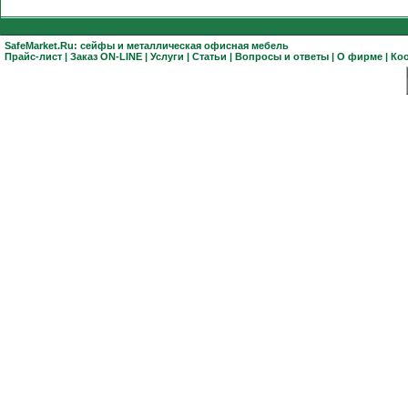
SafeMarket.Ru:
сейфы
и
металлическая офисная мебель
Прайс-лист
|
Заказ ON-LINE
|
Услуги
|
Статьи
|
Вопросы и ответы
|
О фирме
|
Ко