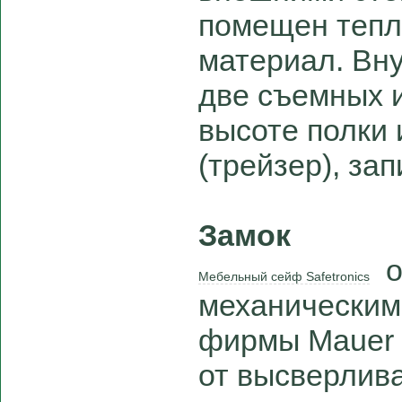
помещен теп
материал. Вн
две съемных 
высоте полки 
(трейзер), за
Замок
о
Мебельный сейф Safetronics
механическим
фирмы Mauer 
от высверлив