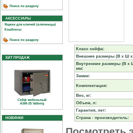
Поиск по разделу
АКСЕССУАРЫ
Ящики для ключей (ключницы)
Кэшбоксы
Поиск по разделу
Класс сейфа:
Внешние размеры (В х Ш х 
ХИТ ПРОДАЖ
Внутренние размеры (В х Ш
мм:
Замки:
Комплектация:
Вес, кг:
Сейф мебельный
Объем, л:
ASM-25 Valberg
Гарантия, лет:
Страна - производитель:
НОВИНКИ
Посмотреть э