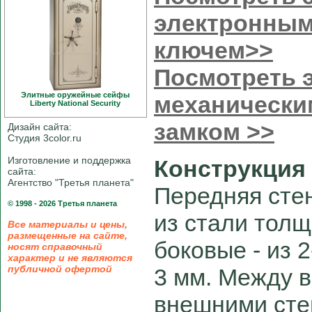
электронным
ключем>>
Посмотреть э
Элитные оружейные сейфы
механически
Liberty National Security
замком >>
Дизайн сайта:
Студия 3color.ru
Изготовление и поддержка
Конструкция
сайта:
Агентство "Третья планета"
Передняя сте
© 1998 - 2026 Третья планета
из стали толщ
Все материалы и цены,
размещенные на сайте,
боковые - из 
носят справочный
характер и не являются
публичной офертой
3 мм. Между 
внешними сте