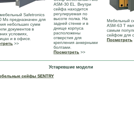
ASM-30 EL. Внутри
сейфа находится
регулируемая по
мебельный Safetronics
высоте полка. На
0 Ms предназначен для
Мебельный с
задней стенке и в
ния небольших сумм
ASM-63 T явл
днище корпуса
или документов в
самым попул
расположены
них условиях,
сейфом для 
отверстия для
ицах и в офисе.
Посмотреть
крепления анкерными
треть
>>
болтами.
Посмотреть
>>
Устаревшие модели
ебельные сейфы SENTRY