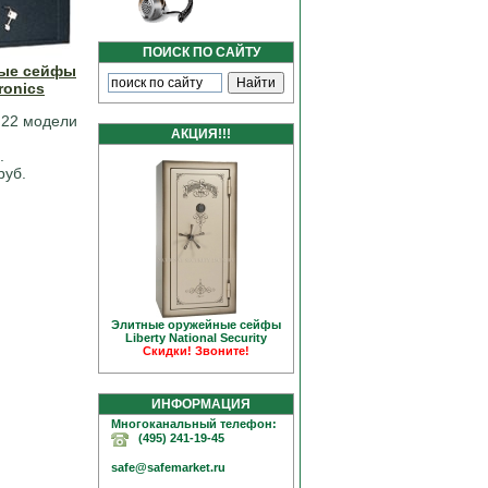
ПОИСК ПО САЙТУ
ые сейфы
ronics
 22 модели
АКЦИЯ!!!
.
руб.
Элитные оружейные сейфы
Liberty National Security
Скидки! Звоните!
ИНФОРМАЦИЯ
Многоканальный телефон:
(495) 241-19-45
safe@safemarket.ru