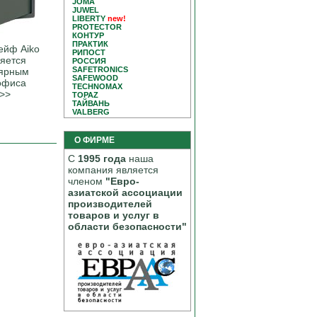
JOMA
JUWEL
LIBERTY
new!
PROTECTOR
КОНТУР
ПРАКТИК
ейф Aiko
РИПОСТ
яется
РОССИЯ
SAFETRONICS
ярным
SAFEWOOD
офиса
TECHNOMAX
>>
TOPAZ
ТАЙВАНЬ
VALBERG
О ФИРМЕ
С
1995 года
наша
компания является
членом
"Евро-
азиатской ассоциации
производителей
товаров и услуг в
области безопасности"