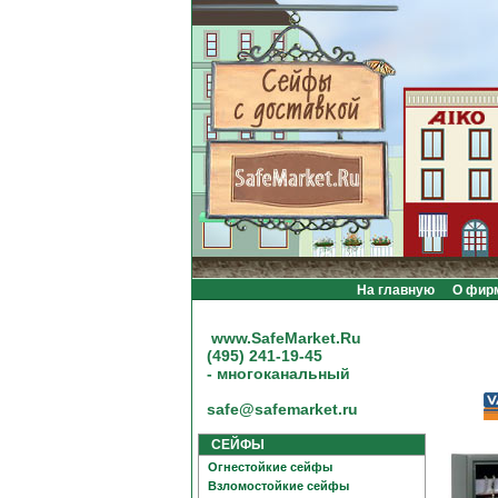
На главную
О фир
www.SafeMarket.Ru
(495) 241-19-45
- многоканальный
safe@safemarket.ru
СЕЙФЫ
Огнестойкие сейфы
Взломостойкие сейфы