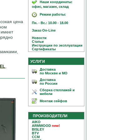
Наши координаты:
офис, магазин, склад
Режим работы:
ысокая цена
Пн. - Вс.: 10.00 - 18.00
вном
Заказ On-Line
имеет
зрядно
Новости
Статьи
Инструкции по эксплуатации
Сертификаты
замками,
УСЛУГИ
EL
,
Доставка
по Москве и МО
Доставка
по России
Сборка стеллажей и
мебели
Монтаж сейфов
ПРОИЗВОДИТЕЛИ
AIKO
ARMWOOD
new!
BISLEY
BTV
CCM