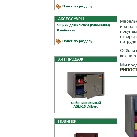
Поиск по разделу
АКСЕССУАРЫ
Мебель
Ящики для ключей (ключницы)
и хорош
Кэшбоксы
покупаю
отверст
потруди
Поиск по разделу
Сейфы
как по о
ХИТ ПРОДАЖ
Мы пред
РИПОС
Сейф мебельный
ASM-25 Valberg
НОВИНКИ