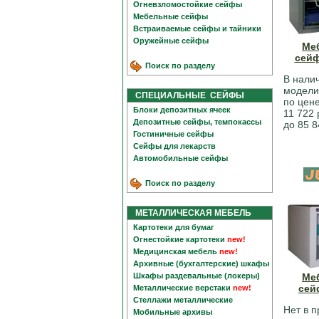
Огневзломостойкие сейфы
Мебельные сейфы
Встраиваемые сейфы и тайники
Оружейные сейфы
Ме
сейф
Поиск по разделу
В нали
модели
СПЕЦИАЛЬНЫЕ СЕЙФЫ
по цене
Блоки депозитных ячеек
11 722 
Депозитные сейфы, темпокассы
до 85 8
Гостиничные сейфы
Сейфы для лекарств
Автомобильные сейфы
Поиск по разделу
МЕТАЛЛИЧЕСКАЯ МЕБЕЛЬ
Картотеки для бумаг
Огнестойкие картотеки
new!
Медицинская мебель
new!
Архивные (бухгалтерские) шкафы
Шкафы раздевальные (локеры)
Ме
сей
Металлические верстаки
new!
Стеллажи металлические
Нет в 
Мобильные архивы