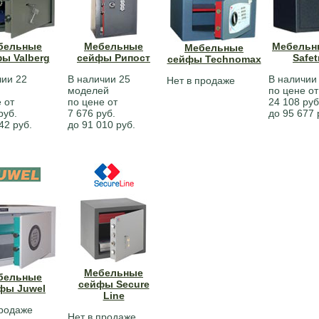
бельные
Мебельные
Мебельн
Мебельные
ы Valberg
сейфы Рипост
Safet
сейфы Technomax
чии 22
В наличии 25
В наличии
Нет в продаже
моделей
по цене от
 от
по цене от
24 108 руб
руб.
7 676 руб.
до 95 677 
42 руб.
до 91 010 руб.
Мебельные
бельные
сейфы Secure
фы Juwel
Line
продаже
Нет в продаже