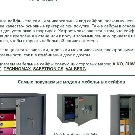
ные
сейфы
- это самый универсальный вид сейфов, поскольку нев
ее качество- основные критерии при покупке. Такие сейфы в осно
т для установки в квартирах. Хитрость заключается в том, что
сейф
ия для крепления к стене или к полу и злоумышленнику придется и
ться, чтобы оторвать небольшой ящичек от стены.
оснащаются ключевыми, кодовыми механическими, электронными 
тдельности, так и в комбинации друг с другом.
лагаем мебельные сейфы следующих торговых марок:
AIKO
,
JUW
Т
,
TECHNOMAX
,
SAFETRONICS
,
VALBERG
.
Самые покупаемые модели мебельных сейфов
Сейф мебельный Aiko