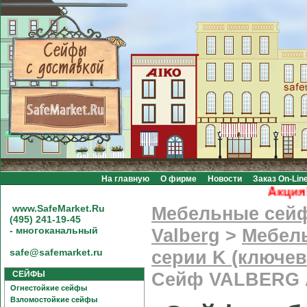
На главную
О фирме
Новости
Заказ On-Lin
Акция! Бе
www.SafeMarket.Ru
Мебельные сей
(495) 241-19-45
- многоканальный
Valberg
>
Мебел
safe@safemarket.ru
серии K (ключев
СЕЙФЫ
Сейф VALBERG 
Огнестойкие сейфы
Взломостойкие сейфы