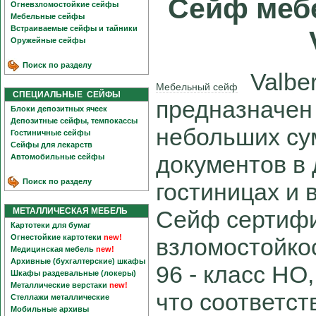
Сейф меб
Огневзломостойкие сейфы
Мебельные сейфы
Встраиваемые сейфы и тайники
Оружейные сейфы
Поиск по разделу
Valber
Мебельный сейф
СПЕЦИАЛЬНЫЕ СЕЙФЫ
предназначен
Блоки депозитных ячеек
Депозитные сейфы, темпокассы
небольших су
Гостиничные сейфы
Сейфы для лекарств
документов в
Автомобильные сейфы
Поиск по разделу
гостиницах и 
МЕТАЛЛИЧЕСКАЯ МЕБЕЛЬ
Сейф сертифи
Картотеки для бумаг
Огнестойкие картотеки
new!
взломостойко
Медицинская мебель
new!
Архивные (бухгалтерские) шкафы
96 - класс НО,
Шкафы раздевальные (локеры)
Металлические верстаки
new!
что соответс
Стеллажи металлические
Мобильные архивы