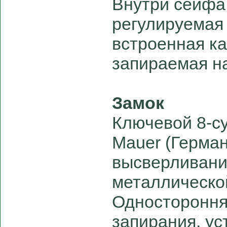
Внутри сейфа
регулируемая 
встроенная ка
запираемая н
Замок
Ключевой 8-с
Mauer (Герма
высверливани
металлическо
Одностороння
запирания, ус