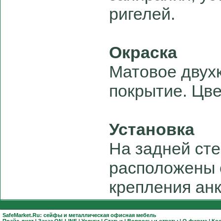
ригелей.
Окраска
Матовое двух
покрытие. Цве
Установка
На задней сте
расположены 
крепления ан
SafeMarket.Ru:
сейфы
и
металлическая офисная мебель