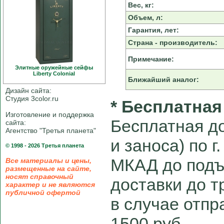
Вес, кг:
Объем, л:
Гарантия, лет:
Страна - производитель:
Примечание:
Элитные оружейные сейфы
Liberty Colonial
Ближайший аналог:
Дизайн сайта:
Студия 3color.ru
* Бесплатная
Изготовление и поддержка
Бесплатная до
сайта:
Агентство "Третья планета"
и заноса) по г
© 1998 - 2026 Третья планета
МКАД до подъ
Все материалы и цены,
размещенные на сайте,
носят справочный
доставки до 
характер и не являются
публичной офертой
в случае отпра
1500 руб.