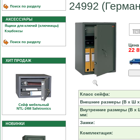
24992 (Германи
Поиск по разделу
АКСЕССУАРЫ
Ящики для ключей (ключницы)
Кэшбоксы
Поиск по разделу
Цена
22 8
ХИТ ПРОДАЖ
Класс сейфа:
Внешние размеры (В х Ш х 
Сейф мебельный
NTL-24M Safetronics
Внутренние размеры (В х Ш
мм:
Замки:
НОВИНКИ
Комплектация: