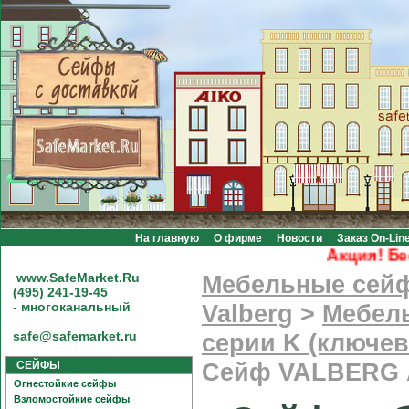
На главную
О фирме
Новости
Заказ On-Lin
Акция! Беспл
www.SafeMarket.Ru
Мебельные сей
(495) 241-19-45
- многоканальный
Valberg
>
Мебел
safe@safemarket.ru
серии K (ключев
СЕЙФЫ
Сейф VALBERG 
Огнестойкие сейфы
Взломостойкие сейфы