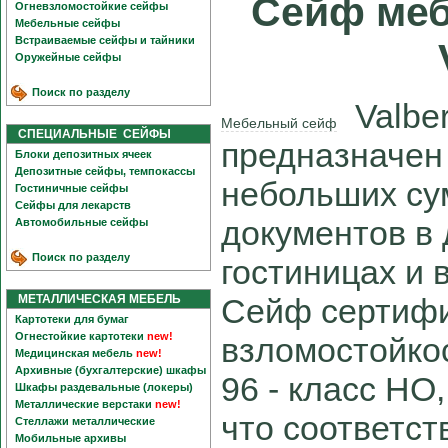
Сейф ме
Огневзломостойкие сейфы
Мебельные сейфы
Встраиваемые сейфы и тайники
Оружейные сейфы
Поиск по разделу
Valbe
Мебельный сейф
СПЕЦИАЛЬНЫЕ СЕЙФЫ
предназначен
Блоки депозитных ячеек
Депозитные сейфы, темпокассы
небольших су
Гостиничные сейфы
Сейфы для лекарств
документов в
Автомобильные сейфы
Поиск по разделу
гостиницах и 
МЕТАЛЛИЧЕСКАЯ МЕБЕЛЬ
Сейф сертифи
Картотеки для бумаг
Огнестойкие картотеки
new!
взломостойко
Медицинская мебель
new!
Архивные (бухгалтерские) шкафы
96 - класс НО,
Шкафы раздевальные (локеры)
Металлические верстаки
new!
что соответс
Стеллажи металлические
Мобильные архивы