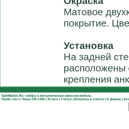
Окраска
Матовое двух
покрытие. Цве
Установка
На задней сте
расположены 
крепления ан
SafeMarket.Ru:
сейфы
и
металлическая офисная мебель
Прайс-лист
|
Заказ ON-LINE
|
Услуги
|
Статьи
|
Вопросы и ответы
|
О фирме
|
Ко