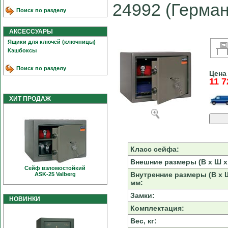
24992 (Германи
Поиск по разделу
АКСЕССУАРЫ
Ящики для ключей (ключницы)
Кэшбоксы
Поиск по разделу
Цена
11 7
ХИТ ПРОДАЖ
Класс сейфа:
Внешние размеры (В х Ш х 
Сейф взломостойкий
Внутренние размеры (В х Ш
ASK-25 Valberg
мм:
Замки:
НОВИНКИ
Комплектация:
Вес, кг: