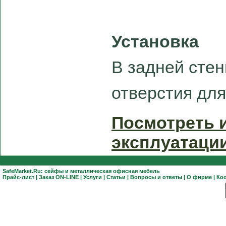
Установка
В задней сте
отверстия для
Посмотреть 
эксплуатаци
SafeMarket.Ru:
сейфы
и
металлическая офисная мебель
Прайс-лист
|
Заказ ON-LINE
|
Услуги
|
Статьи
|
Вопросы и ответы
|
О фирме
|
Ко