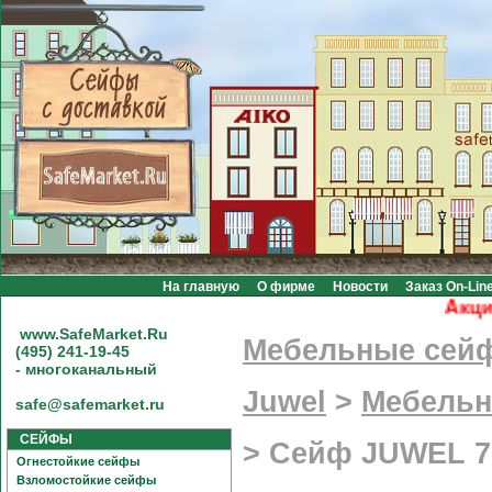
На главную
О фирме
Новости
Заказ On-Lin
Акция! Б
www.SafeMarket.Ru
Мебельные сей
(495) 241-19-45
- многоканальный
Juwel
>
Мебельн
safe@safemarket.ru
СЕЙФЫ
>
Сейф JUWEL 7
Огнестойкие сейфы
Взломостойкие сейфы