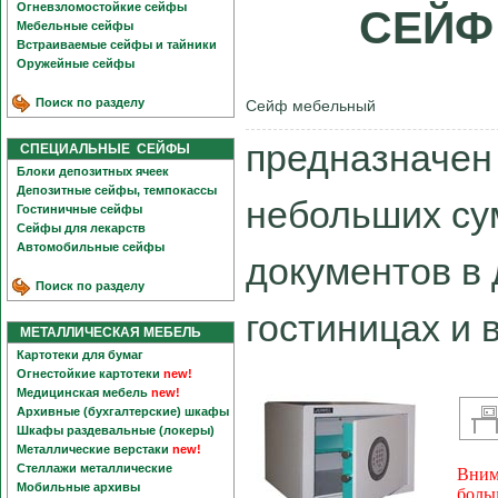
Огневзломостойкие сейфы
СЕЙФ
Мебельные сейфы
Встраиваемые сейфы и тайники
Оружейные сейфы
Поиск по разделу
Сейф мебельный
предназначен
СПЕЦИАЛЬНЫЕ СЕЙФЫ
Блоки депозитных ячеек
Депозитные сейфы, темпокассы
небольших су
Гостиничные сейфы
Сейфы для лекарств
Автомобильные сейфы
документов в
Поиск по разделу
гостиницах и 
МЕТАЛЛИЧЕСКАЯ МЕБЕЛЬ
Картотеки для бумаг
Огнестойкие картотеки
new!
Медицинская мебель
new!
Архивные (бухгалтерские) шкафы
Шкафы раздевальные (локеры)
Металлические верстаки
new!
Стеллажи металлические
Вним
Мобильные архивы
боль