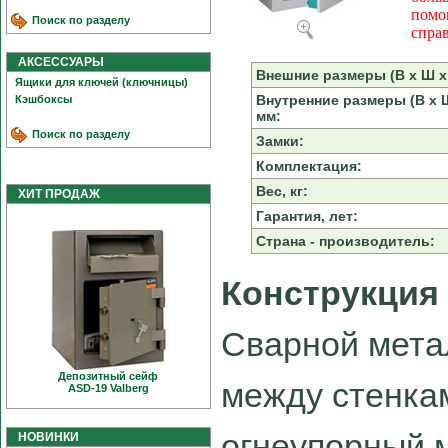
помо
Поиск по разделу
спра
АКСЕССУАРЫ
Внешние размеры (В х Ш х 
Ящики для ключей (ключницы)
Внутренние размеры (В х Ш
Кэшбоксы
мм:
Поиск по разделу
Замки:
Комплектация:
Вес, кг:
ХИТ ПРОДАЖ
Гарантия, лет:
Страна - производитель:
Конструкция
Сварной мета
Депозитный сейф
между стенка
ASD-19 Valberg
огнеупорный 
НОВИНКИ