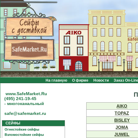
На главную
О фирме
Новости
Заказ On-Lin
А
www.SafeMarket.Ru
П
(495) 241-19-45
- многоканальный
AIKO
TOPAZ
safe@safemarket.ru
BISLEY
СЕЙФЫ
JOMA
Огнестойкие сейфы
JUWEL
Взломостойкие сейфы