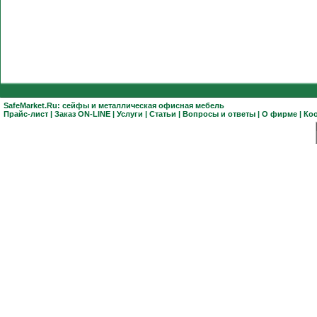
SafeMarket.Ru:
сейфы
и
металлическая офисная мебель
Прайс-лист
|
Заказ ON-LINE
|
Услуги
|
Статьи
|
Вопросы и ответы
|
О фирме
|
Ко