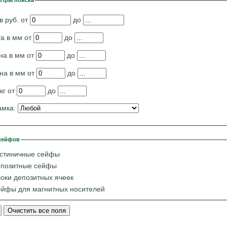
етры поиска
в руб. от
до
а в мм от
до
на в мм от
до
на в мм от
до
 кг от
до
амка:
сейфов
стиничные сейфы
позитные сейфы
оки депозитных ячеек
йфы для магнитных носителей