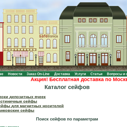
ме
Новости
Заказ On-Line
Доставка
Услуги
Статьи
Вопросы и 
Акция! Бесплатная доставка по Москве п
Каталог сейфов
локи депозитных ячеек
остиничные сейфы
ейфы для магнитных носителей
анковские сейфы
Поиск сейфов по параметрам