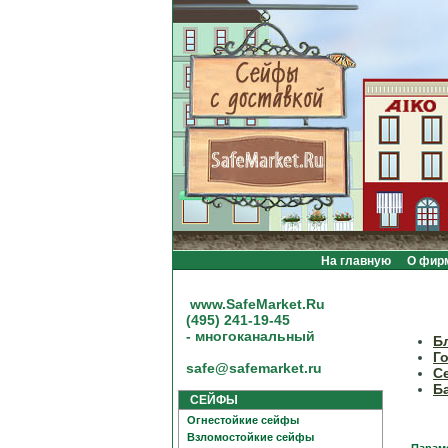
На главную
О фир
www.SafeMarket.Ru
(495) 241-19-45
- многоканальный
Б
Г
safe@safemarket.ru
С
Б
СЕЙФЫ
Огнестойкие сейфы
Взломостойкие сейфы