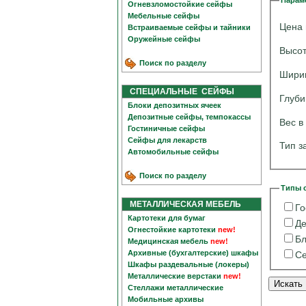
Парам
Огневзломостойкие сейфы
Мебельные сейфы
Цена 
Встраиваемые сейфы и тайники
Оружейные сейфы
Высот
Поиск по разделу
Шири
СПЕЦИАЛЬНЫЕ СЕЙФЫ
Глуби
Блоки депозитных ячеек
Депозитные сейфы, темпокассы
Вес в
Гостиничные сейфы
Сейфы для лекарств
Тип з
Автомобильные сейфы
Поиск по разделу
Типы 
МЕТАЛЛИЧЕСКАЯ МЕБЕЛЬ
Го
Картотеки для бумаг
Де
Огнестойкие картотеки
new!
Бл
Медицинская мебель
new!
Архивные (бухгалтерские) шкафы
Се
Шкафы раздевальные (локеры)
Металлические верстаки
new!
Стеллажи металлические
Мобильные архивы