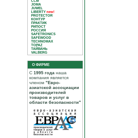
CCM
JOMA
JUWEL
LIBERTY
new!
PROTECTOR
КОНТУР
ПРАКТИК
РИПОСТ
РОССИЯ
SAFETRONICS
SAFEWOOD
TECHNOMAX
TOPAZ
ТАЙВАНЬ
VALBERG
О ФИРМЕ
С
1995 года
наша
компания является
членом
"Евро-
азиатской ассоциации
производителей
товаров и услуг в
области безопасности"