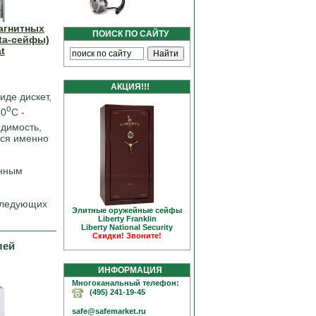
агнитных
ПОИСК ПО САЙТУ
ta-сейфы)
t
АКЦИЯ!!!
де дискет,
o
50
С -
димость,
тся именно
онным
следующих
Элитные оружейные сейфы
Liberty Franklin
Liberty National Security
Скидки! Звоните!
лей
ИНФОРМАЦИЯ
Многоканальный телефон:
(495) 241-19-45
safe@safemarket.ru