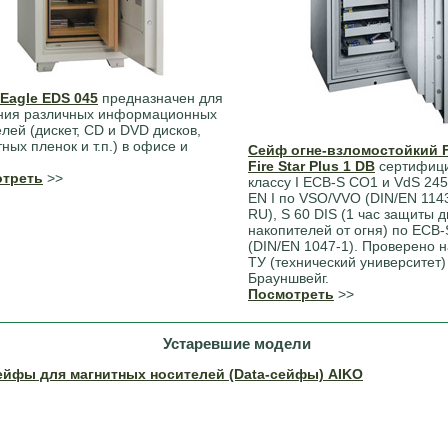
Eagle EDS 045
предназначен для
ния различных информационных
лей (дискет, CD и DVD дисков,
ных пленок и т.п.) в офисе и
Сейф огне-взломостойкий 
Fire Star Plus 1 DB
сертифици
треть
>>
классу I ECB-S CO1 и VdS 245
EN I по VSO/VVO (DIN/EN 1143
RU), S 60 DIS (1 час защиты 
накопителей от огня) по ECB
(DIN/EN 1047-1). Проверено н
ТУ (технический университет) 
Брауншвейг.
Посмотреть
>>
Устаревшие модели
ейфы для магнитных носителей (Data-сейфы) AIKO