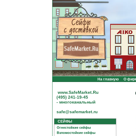
На главную
О фир
www.SafeMarket.Ru
(495) 241-19-45
- многоканальный
safe@safemarket.ru
СЕЙФЫ
Огнестойкие сейфы
Взломостойкие сейфы