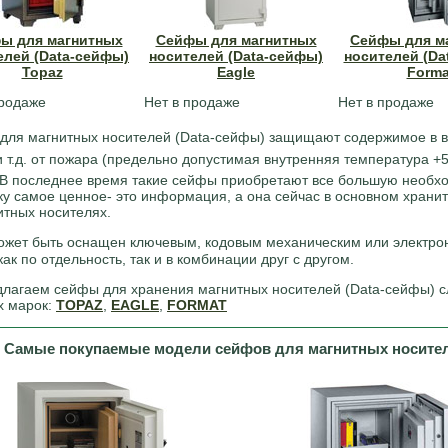
ы для магнитных
Сейфы для магнитных
Сейфы для м
елей (Data-сейфы)
носителей (Data-сейфы)
носителей (Da
Topaz
Eagle
Forma
продаже
Нет в продаже
Нет в продаже
для магнитных носителей (Data-сейфы) защищают содержимое в ви
и т.д. от пожара (предельно допустимая внутренняя температура +
 В последнее время такие сейфы приобретают все большую необхо
ку самое ценное- это информация, а она сейчас в основном храни
итных носителях.
жет быть оснащен ключевым, кодовым механическим или электр
ак по отдельность, так и в комбинации друг с другом.
лагаем сейфы для хранения магнитных носителей (Data-сейфы) 
х марок:
TOPAZ
,
EAGLE
,
FORMAT
Самые покупаемые модели сейфов для магнитных носите