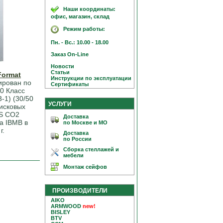
Наши координаты:
офис, магазин, склад
Режим работы:
Пн. - Вс.: 10.00 - 18.00
Заказ On-Line
Новости
Статьи
Format
Инструкции по эксплуатации
рован по
Сертификаты
0 Класс
-1) (30/50
УСЛУГИ
дисковых
-S CO2
Доставка
а IBMB в
по Москве и МО
г.
Доставка
по России
Сборка стеллажей и
мебели
Монтаж сейфов
ПРОИЗВОДИТЕЛИ
AIKO
ARMWOOD
new!
BISLEY
BTV