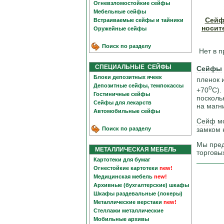
Огневзломостойкие сейфы
Мебельные сейфы
Сейф
Встраиваемые сейфы и тайники
носит
Оружейные сейфы
Поиск по разделу
Нет в 
СПЕЦИАЛЬНЫЕ СЕЙФЫ
Сейфы
Блоки депозитных ячеек
пленок 
Депозитные сейфы, темпокассы
o
+70
С).
Гостиничные сейфы
посколь
Сейфы для лекарств
на магн
Автомобильные сейфы
Сейф
мо
замком к
Поиск по разделу
Мы пред
МЕТАЛЛИЧЕСКАЯ МЕБЕЛЬ
торговы
Картотеки для бумаг
Огнестойкие картотеки
new!
Медицинская мебель
new!
Архивные (бухгалтерские) шкафы
Шкафы раздевальные (локеры)
Металлические верстаки
new!
Стеллажи металлические
Мобильные архивы