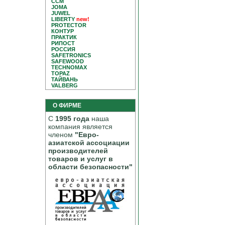
CCM
JOMA
JUWEL
LIBERTY
new!
PROTECTOR
КОНТУР
ПРАКТИК
РИПОСТ
РОССИЯ
SAFETRONICS
SAFEWOOD
TECHNOMAX
TOPAZ
ТАЙВАНЬ
VALBERG
О ФИРМЕ
С
1995 года
наша
компания является
членом
"Евро-
азиатской ассоциации
производителей
товаров и услуг в
области безопасности"