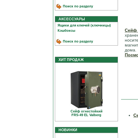
Поиск по разделу
АКСЕССУАРЫ
Ящики для ключей (ключницы)
Сейф 
Кэшбоксы
хране
носите
Поиск по разделу
магнит
дома.
Посмо
ХИТ ПРОДАЖ
Сейф огнестойкий
С
FRS-49 EL Valberg
НОВИНКИ