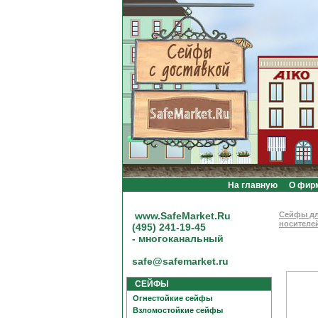
На главную
О фир
www.SafeMarket.Ru
Сейфы дл
носителей
(495) 241-19-45
- многоканальный
safe@safemarket.ru
СЕЙФЫ
Огнестойкие сейфы
Взломостойкие сейфы