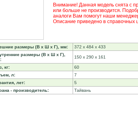
Внимание! Данная модель снята с п
или больше не производится. Подоб
аналоги Вам помогут наши менедже
Описание приведено в справочных ц
ешние размеры (В х Ш х Г), мм:
372 х 484 х 433
утренние размеры (В х Ш х Г),
150 х 290 х 161
:
, кг:
60
ъем, л:
7
рантия, лет:
5
рана - производитель:
Тайвань