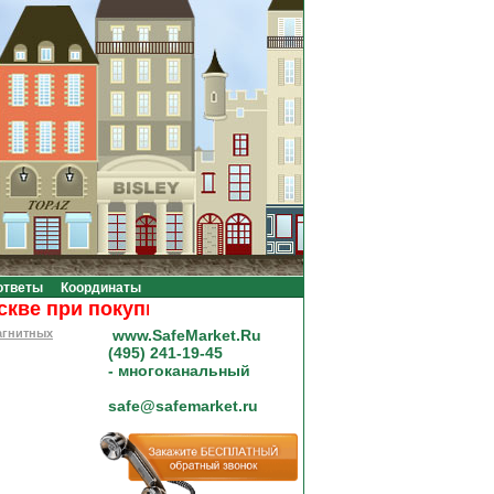
ответы
Координаты
 при покупке на сумму от 20000 рублей.
агнитных
www.SafeMarket.Ru
(495) 241-19-45
- многоканальный
safe@safemarket.ru