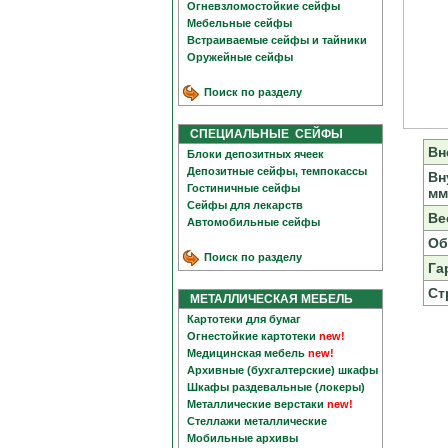
Огневзломостойкие сейфы
Мебельные сейфы
Встраиваемые сейфы и тайники
Оружейные сейфы
Поиск по разделу
СПЕЦИАЛЬНЫЕ СЕЙФЫ
Вн
Блоки депозитных ячеек
Депозитные сейфы, темпокассы
Вн
Гостиничные сейфы
мм
Сейфы для лекарств
Вес
Автомобильные сейфы
Об
Поиск по разделу
Га
Ст
МЕТАЛЛИЧЕСКАЯ МЕБЕЛЬ
Картотеки для бумаг
Огнестойкие картотеки
new!
Медицинская мебель
new!
Архивные (бухгалтерские) шкафы
Шкафы раздевальные (локеры)
Металлические верстаки
new!
Стеллажи металлические
Мобильные архивы