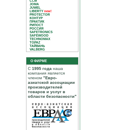
CCM
JOMA
JUWEL
LIBERTY
new!
PROTECTOR
КОНТУР
ПРАКТИК
РИПОСТ
РОССИЯ
SAFETRONICS
SAFEWOOD
TECHNOMAX
TOPAZ
ТАЙВАНЬ
VALBERG
О ФИРМЕ
С
1995 года
наша
компания является
членом
"Евро-
азиатской ассоциации
производителей
товаров и услуг в
области безопасности"