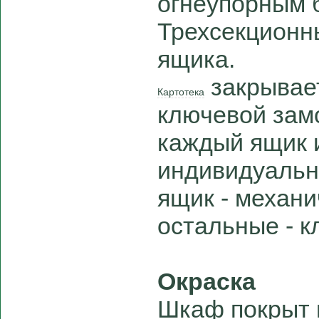
огнеупорным 
Трехсекционн
ящика.
закрывае
Картотека
ключевой замо
каждый ящик 
индивидуальн
ящик - механи
остальные - к
Окраска
Шкаф покрыт 