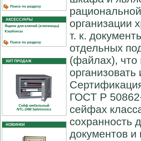
Поиск по разделу
рациональной
АКСЕССУАРЫ
организации 
Ящики для ключей (ключницы)
Кэшбоксы
т. к. документ
Поиск по разделу
отдельных по
(файлах), что
ХИТ ПРОДАЖ
организовать 
Сертификация
ГОСТ Р 50862-
сейфах класса
Сейф мебельный
NTL-24M Safetronics
сохранность 
НОВИНКИ
документов и 