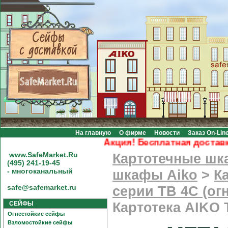
На главную
О фирме
Новости
Заказ On-Lin
Акция! Бесплатная доставка п
www.SafeMarket.Ru
Картотечные ш
(495) 241-19-45
- многоканальный
шкафы Aiko
>
К
safe@safemarket.ru
серии TB 4C (ог
СЕЙФЫ
Картотека AIKO
Огнестойкие сейфы
Взломостойкие сейфы