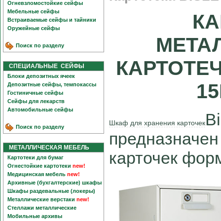
Огневзломостойкие сейфы
Мебельные сейфы
КА
Встраиваемые сейфы и тайники
Оружейные сейфы
МЕТАЛ
Поиск по разделу
КАРТОТЕ
СПЕЦИАЛЬНЫЕ СЕЙФЫ
Блоки депозитных ячеек
15
Депозитные сейфы, темпокассы
Гостиничные сейфы
Сейфы для лекарств
Автомобильные сейфы
B
Шкаф для хранения карточек
Поиск по разделу
предназначен
МЕТАЛЛИЧЕСКАЯ МЕБЕЛЬ
карточек фор
Картотеки для бумаг
Огнестойкие картотеки
new!
Медицинская мебель
new!
Архивные (бухгалтерские) шкафы
Шкафы раздевальные (локеры)
Металлические верстаки
new!
Стеллажи металлические
Мобильные архивы