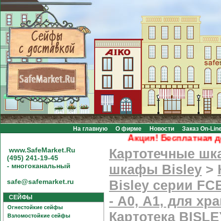
На главную
О фирме
Новости
Заказ On-Lin
Акция! Бесплатная доста
www.SafeMarket.Ru
Картотечные ш
(495) 241-19-45
- многоканальный
шкафы Bisley
>
safe@safemarket.ru
Bisley серии F
СЕЙФЫ
- А0, А1, для хр
Огнестойкие сейфы
Картотека BISLE
Взломостойкие сейфы