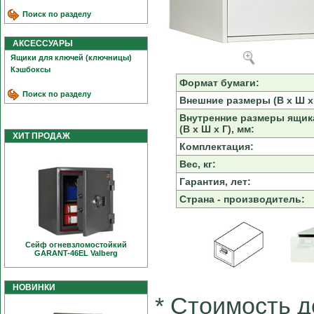
Поиск по разделу
АКСЕССУАРЫ
Ящики для ключей (ключницы)
Кэшбоксы
Формат бумаги:
Поиск по разделу
Внешние размеры (В х Ш х 
Внутренние размеры ящик
(В х Ш х Г), мм:
ХИТ ПРОДАЖ
Комплектация:
Вес, кг:
Гарантия, лет:
Страна - производитель:
Сейф огневзломостойкий
GARANT-46EL Valberg
НОВИНКИ
* Cтоимость д