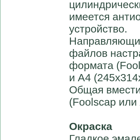
цилиндрическ
имеется ант
устройство.
Направляющи
файлов настр
формата (Fool
и А4 (245х314
Общая вмести
(Foolscap или 
Окраска
Гладкое эмал