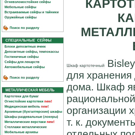
КАРТО
Огневзломостойкие сейфы
Мебельные сейфы
Встраиваемые сейфы и тайники
КА
Оружейные сейфы
МЕТАЛЛ
Поиск по разделу
СПЕЦИАЛЬНЫЕ СЕЙФЫ
Блоки депозитных ячеек
Депозитные сейфы, темпокассы
Гостиничные сейфы
Bisle
Сейфы для лекарств
Шкаф картотечный
Автомобильные сейфы
для хранения 
Поиск по разделу
дома. Шкаф я
МЕТАЛЛИЧЕСКАЯ МЕБЕЛЬ
рациональной
Картотеки для бумаг
Огнестойкие картотеки
new!
Медицинская мебель
new!
организации 
Архивные (бухгалтерские) шкафы
Шкафы раздевальные (локеры)
т. к. документ
Металлические верстаки
new!
Стеллажи металлические
отдельных по
Мобильные архивы