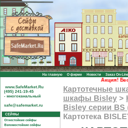
На главную
О фирме
Новости
Заказ On-Lin
Акция! Бесплат
www.SafeMarket.Ru
Картотечные ш
(495) 241-19-45
- многоканальный
шкафы Bisley
>
safe@safemarket.ru
Bisley серии BS
СЕЙФЫ
Картотека BISL
Огнестойкие сейфы
Взломостойкие сейфы