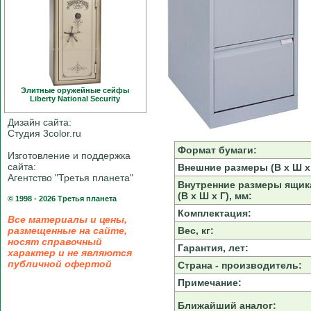
Элитные оружейные сейфы
Liberty National Security
Дизайн сайта:
Студия 3color.ru
Формат бумаги:
Изготовление и поддержка
сайта:
Внешние размеры (В х Ш х 
Агентство "Третья планета"
Внутренние размеры ящик
(В х Ш х Г), мм:
© 1998 - 2026 Третья планета
Комплектация:
Все материалы и цены,
размещенные на сайте,
Вес, кг:
носят справочный
Гарантия, лет:
характер и не являются
публичной офертой
Страна - производитель:
Примечание:
Ближайший аналог: