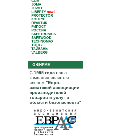
CCM
JOMA
JUWEL
LIBERTY
new!
PROTECTOR
КОНТУР
ПРАКТИК
РИПОСТ
РОССИЯ
SAFETRONICS
SAFEWOOD
TECHNOMAX
TOPAZ
ТАЙВАНЬ
VALBERG
О ФИРМЕ
С
1995 года
наша
компания является
членом
"Евро-
азиатской ассоциации
производителей
товаров и услуг в
области безопасности"