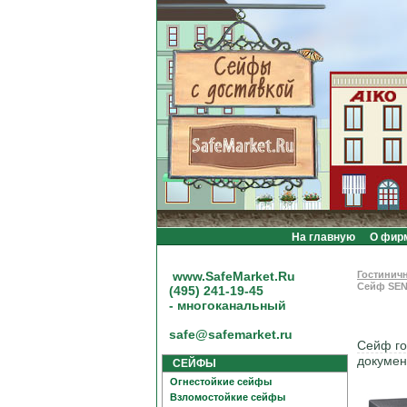
На главную
О фир
www.SafeMarket.Ru
Гостинич
Сейф SEN
(495) 241-19-45
- многоканальный
safe@safemarket.ru
Сейф го
докумен
СЕЙФЫ
Огнестойкие сейфы
Взломостойкие сейфы