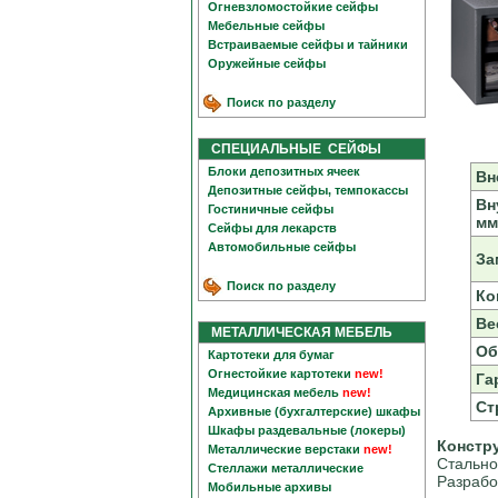
Огневзломостойкие сейфы
Мебельные сейфы
Встраиваемые сейфы и тайники
Оружейные сейфы
Поиск по разделу
СПЕЦИАЛЬНЫЕ СЕЙФЫ
Блоки депозитных ячеек
Вн
Депозитные сейфы, темпокассы
Вн
Гостиничные сейфы
мм
Сейфы для лекарств
Автомобильные сейфы
За
Поиск по разделу
Ко
Вес
МЕТАЛЛИЧЕСКАЯ МЕБЕЛЬ
Об
Картотеки для бумаг
Огнестойкие картотеки
new!
Га
Медицинская мебель
new!
Ст
Архивные (бухгалтерские) шкафы
Шкафы раздевальные (локеры)
Констр
Металлические верстаки
new!
Стально
Стеллажи металлические
Разрабо
Мобильные архивы