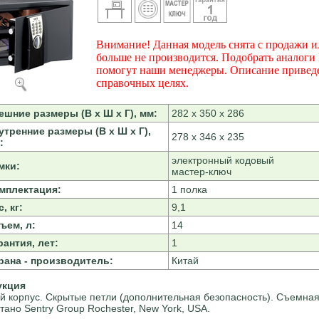
Внимание! Данная модель снята с продажи и
больше не производится. Подобрать аналоги
помогут наши менеджеры. Описание привед
справочных целях.
ешние размеры (В х Ш х Г), мм:
282 х 350 х 286
утренние размеры (В х Ш х Г),
278 х 346 х 235
:
электронный кодовый
мки:
мастер-ключ
мплектация:
1 полка
, кг:
9,1
ъем, л:
14
рантия, лет:
1
рана - производитель:
Китай
укция
й корпус. Скрытые петли (дополнительная безопасность). Съемная
тано Sentry Group Rochester, New York, USA.