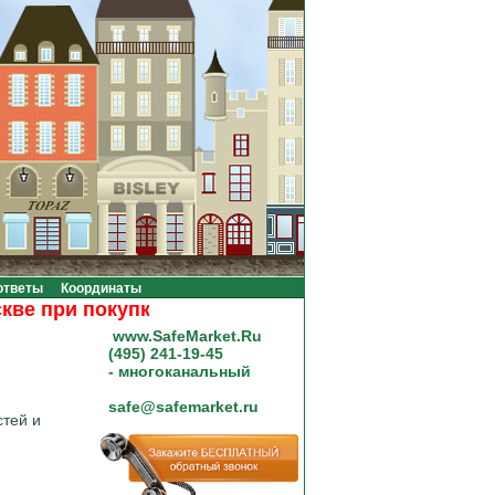
ответы
Координаты
при покупке на сумму от 20000 рублей.
www.SafeMarket.Ru
(495) 241-19-45
- многоканальный
safe@safemarket.ru
тей и