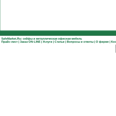
SafeMarket.Ru:
сейфы
и
металлическая офисная мебель
Прайс-лист
|
Заказ ON-LINE
|
Услуги
|
Статьи
|
Вопросы и ответы
|
О фирме
|
Ко