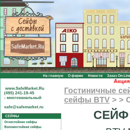
На главную
О фирме
Новости
Заказ On-Lin
Акция! 
www.SafeMarket.Ru
Гостиничные с
(495) 241-19-45
- многоканальный
сейфы BTV
>
>
safe@safemarket.ru
СЕЙФ
СЕЙФЫ
Огнестойкие сейфы
Взломостойкие сейфы