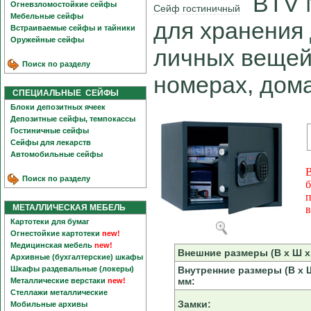
BTV N
Огневзломостойкие сейфы
Сейф гостиничный
Мебельные сейфы
для хранения 
Встраиваемые сейфы и тайники
Оружейные сейфы
личных вещей
Поиск по разделу
номерах, дома
СПЕЦИАЛЬНЫЕ СЕЙФЫ
Блоки депозитных ячеек
Депозитные сейфы, темпокассы
Гостиничные сейфы
Сейфы для лекарств
Автомобильные сейфы
В
Поиск по разделу
б
п
МЕТАЛЛИЧЕСКАЯ МЕБЕЛЬ
в
Картотеки для бумаг
Огнестойкие картотеки
new!
Медицинская мебель
new!
Внешние размеры (В х Ш х 
Архивные (бухгалтерские) шкафы
Шкафы раздевальные (локеры)
Внутренние размеры (В х Ш
мм:
Металлические верстаки
new!
Стеллажи металлические
Замки:
Мобильные архивы