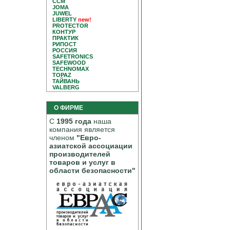
CCM
JOMA
JUWEL
LIBERTY
new!
PROTECTOR
КОНТУР
ПРАКТИК
РИПОСТ
РОССИЯ
SAFETRONICS
SAFEWOOD
TECHNOMAX
TOPAZ
ТАЙВАНЬ
VALBERG
О ФИРМЕ
С
1995 года
наша
компания является
членом
"Евро-
азиатской ассоциации
производителей
товаров и услуг в
области безопасности"