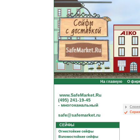
На главную
О фир
www.SafeMarket.Ru
(495) 241-19-45
- многоканальный
Серия
Серия 
safe@safemarket.ru
СЕЙФЫ
Огнестойкие сейфы
Взломостойкие сейфы