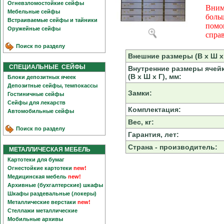
Огневзломостойкие сейфы
Вним
Мебельные сейфы
боль
Встраиваемые сейфы и тайники
помо
Оружейные сейфы
спра
Поиск по разделу
Внешние размеры (В х Ш х 
СПЕЦИАЛЬНЫЕ СЕЙФЫ
Внутренние размеры ячей
(В х Ш х Г), мм:
Блоки депозитных ячеек
Депозитные сейфы, темпокассы
Замки:
Гостиничные сейфы
Сейфы для лекарств
Комплектация:
Автомобильные сейфы
Вес, кг:
Поиск по разделу
Гарантия, лет:
Страна - производитель:
МЕТАЛЛИЧЕСКАЯ МЕБЕЛЬ
Картотеки для бумаг
Огнестойкие картотеки
new!
Медицинская мебель
new!
Архивные (бухгалтерские) шкафы
Шкафы раздевальные (локеры)
Металлические верстаки
new!
Стеллажи металлические
Мобильные архивы