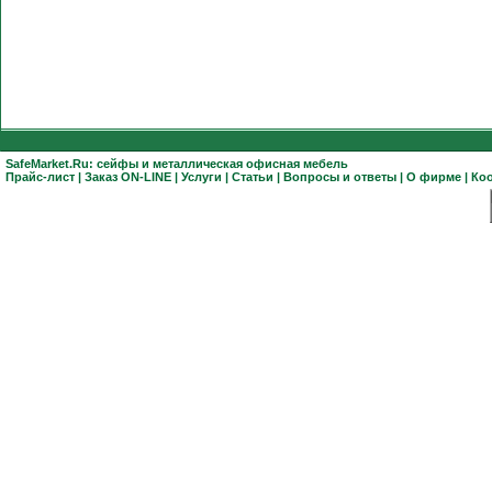
SafeMarket.Ru:
сейфы
и
металлическая офисная мебель
Прайс-лист
|
Заказ ON-LINE
|
Услуги
|
Статьи
|
Вопросы и ответы
|
О фирме
|
Ко