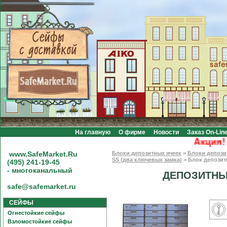
На главную
О фирме
Новости
Заказ On-Lin
Акция! Бе
www.SafeMarket.Ru
Блоки депозитных ячеек
>
Блоки депози
SS (два ключевых замка)
>
Блок депозит
(495) 241-19-45
- многоканальный
ДЕПОЗИТНЫ
safe@safemarket.ru
СЕЙФЫ
Огнестойкие сейфы
Взломостойкие сейфы