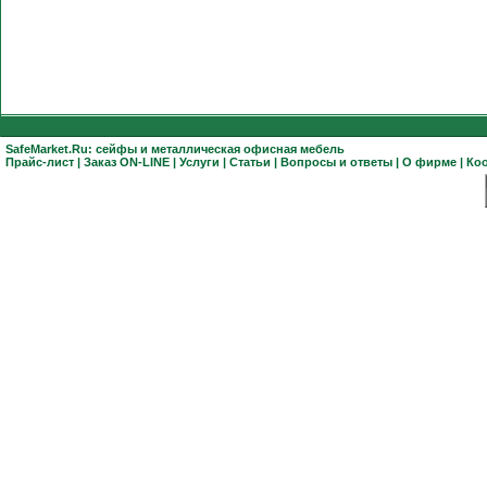
SafeMarket.Ru:
сейфы
и
металлическая офисная мебель
Прайс-лист
|
Заказ ON-LINE
|
Услуги
|
Статьи
|
Вопросы и ответы
|
О фирме
|
Ко