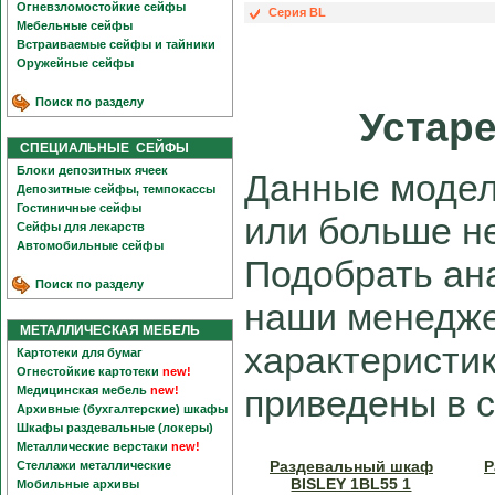
Огневзломостойкие сейфы
Серия BL
Мебельные сейфы
Встраиваемые сейфы и тайники
Оружейные сейфы
Поиск по разделу
Устар
СПЕЦИАЛЬНЫЕ СЕЙФЫ
Блоки депозитных ячеек
Данные модел
Депозитные сейфы, темпокассы
Гостиничные сейфы
или больше не
Сейфы для лекарств
Автомобильные сейфы
Подобрать ан
Поиск по разделу
наши менедже
МЕТАЛЛИЧЕСКАЯ МЕБЕЛЬ
характеристи
Картотеки для бумаг
Огнестойкие картотеки
new!
приведены в 
Медицинская мебель
new!
Архивные (бухгалтерские) шкафы
Шкафы раздевальные (локеры)
Металлические верстаки
new!
Раздевальный шкаф
Р
Стеллажи металлические
BISLEY 1BL55 1
Мобильные архивы