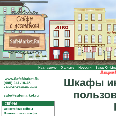
На главную
О фирме
Новости
Заказ On-Lin
Акция! Б
www.SafeMarket.Ru
Шкафы и
(495) 241-19-45
- многоканальный
пользов
safe@safemarket.ru
СЕЙФЫ
Огнестойкие сейфы
Взломостойкие сейфы