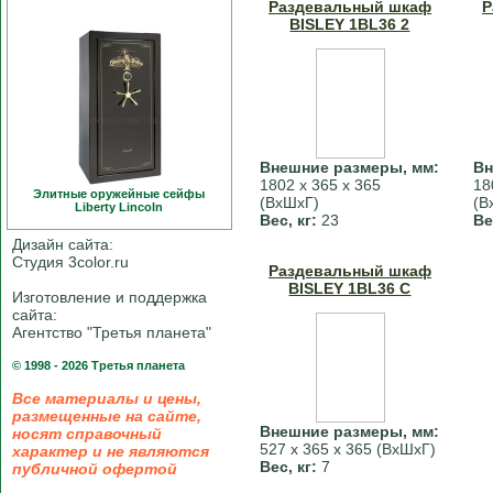
Раздевальный шкаф
Р
BISLEY 1BL36 2
Внешние размеры, мм:
Вн
1802 х 365 х 365
18
Элитные оружейные сейфы
(ВхШхГ)
(В
Liberty Linсoln
Вес, кг:
23
Ве
Дизайн сайта:
Студия 3color.ru
Раздевальный шкаф
BISLEY 1BL36 C
Изготовление и поддержка
сайта:
Агентство "Третья планета"
© 1998 - 2026 Третья планета
Все материалы и цены,
размещенные на сайте,
Внешние размеры, мм:
носят справочный
527 х 365 х 365 (ВхШхГ)
характер и не являются
Вес, кг:
7
публичной офертой