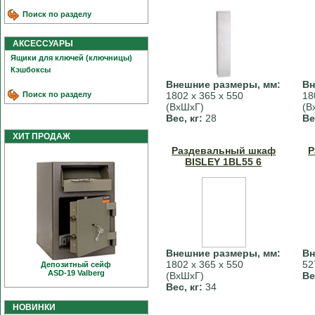
Поиск по разделу
АКСЕССУАРЫ
Ящики для ключей (ключницы)
Кэшбоксы
Внешние размеры, мм:
Вн
Поиск по разделу
1802 х 365 х 550
18
(ВхШхГ)
(В
Вес, кг:
28
Ве
ХИТ ПРОДАЖ
Раздевальный шкаф
Р
BISLEY 1BL55 6
Внешние размеры, мм:
Вн
1802 х 365 х 550
52
Депозитный сейф
ASD-19 Valberg
(ВхШхГ)
Ве
Вес, кг:
34
НОВИНКИ