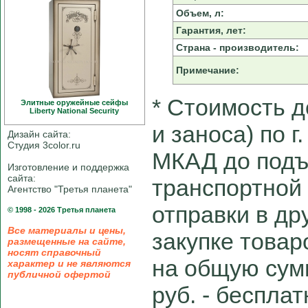
Объем, л:
Гарантия, лет:
Страна - производитель:
Примечание:
* Cтоимость д
Элитные оружейные сейфы
Liberty National Security
и заноса) по г
Дизайн сайта:
Студия 3color.ru
МКАД до подъ
Изготовление и поддержка
сайта:
транспортной
Агентство "Третья планета"
отправки в др
© 1998 - 2026 Третья планета
Все материалы и цены,
закупке товар
размещенные на сайте,
носят справочный
на общую сум
характер и не являются
публичной офертой
руб. - беспла