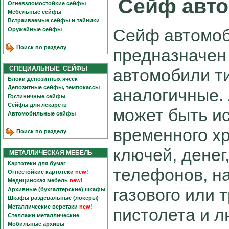
Сейф авт
Огневзломостойкие сейфы
Мебельные сейфы
Встраиваемые сейфы и тайники
Сейф автомо
Оружейные сейфы
Поиск по разделу
предназначен 
СПЕЦИАЛЬНЫЕ СЕЙФЫ
автомобили т
Блоки депозитных ячеек
Депозитные сейфы, темпокассы
аналогичные.
Гостиничные сейфы
Сейфы для лекарств
может быть и
Автомобильные сейфы
временного х
Поиск по разделу
ключей, денег
МЕТАЛЛИЧЕСКАЯ МЕБЕЛЬ
Картотеки для бумаг
телефонов, на
Огнестойкие картотеки
new!
Медицинская мебель
new!
газового или 
Архивные (бухгалтерские) шкафы
Шкафы раздевальные (локеры)
Металлические верстаки
new!
пистолета и л
Стеллажи металлические
Мобильные архивы