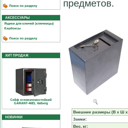
предметов.
Поиск по разделу
АКСЕССУАРЫ
Ящики для ключей (ключницы)
Кэшбоксы
Поиск по разделу
ХИТ ПРОДАЖ
Сейф огневзломостойкий
GARANT-46EL Valberg
Внешние размеры (В х Ш х 
НОВИНКИ
Замки:
Вес, кг: