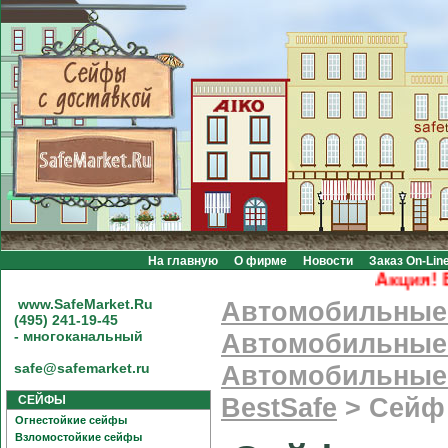
На главную
О фирме
Новости
Заказ On-Lin
Акция! Бес
www.SafeMarket.Ru
Автомобильные
(495) 241-19-45
- многоканальный
Автомобильные 
safe@safemarket.ru
Автомобильные 
СЕЙФЫ
BestSafe
>
Сейф 
Огнестойкие сейфы
Взломостойкие сейфы