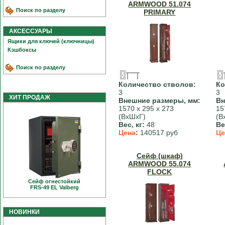
ARMWOOD 51.074
Поиск по разделу
PRIMARY
АКСЕССУАРЫ
Ящики для ключей (ключницы)
Кэшбоксы
Поиск по разделу
Количество стволов:
Ко
3
3
ХИТ ПРОДАЖ
Внешние размеры, мм:
Вн
1570 х 295 х 273
15
(ВхШхГ)
(В
Вес, кг:
48
Ве
Цена
:
140517 руб
Це
Сейф (шкаф)
ARMWOOD 55.074
FLOCK
Сейф огнестойкий
FRS-49 EL Valberg
НОВИНКИ