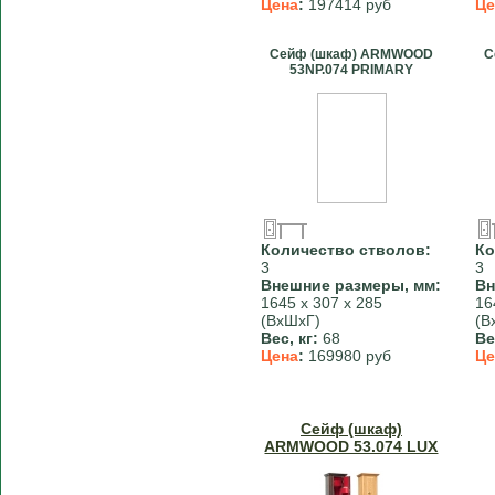
Цена
:
197414 руб
Це
Сейф (шкаф) ARMWOOD
С
53NP.074 PRIMARY
Количество стволов:
Ко
3
3
Внешние размеры, мм:
Вн
1645 х 307 х 285
16
(ВхШхГ)
(В
Вес, кг:
68
Ве
Цена
:
169980 руб
Це
Сейф (шкаф)
ARMWOOD 53.074 LUX