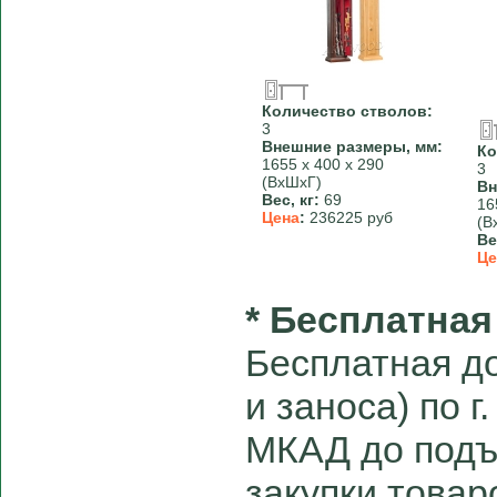
Количество стволов:
3
Внешние размеры, мм:
Ко
1655 х 400 х 290
3
(ВхШхГ)
Вн
Вес, кг:
69
16
Цена
:
236225 руб
(В
Ве
Це
* Бесплатная
Бесплатная до
и заноса) по г
МКАД до подъ
закупки товар