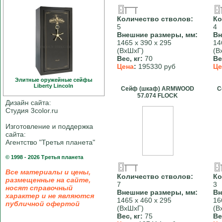
Количество стволов:
Ко
5
4
Внешние размеры, мм:
Вн
1465 х 390 х 295
14
(ВхШхГ)
(В
Вес, кг:
70
Ве
Цена
:
195330 руб
Це
Элитные оружейные сейфы
Liberty Linсoln
Сейф (шкаф) ARMWOOD
С
57.074 FLOCK
Дизайн сайта:
Студия 3color.ru
Изготовление и поддержка
сайта:
Агентство "Третья планета"
© 1998 - 2026 Третья планета
Все материалы и цены,
Количество стволов:
Ко
размещенные на сайте,
7
3
носят справочный
Внешние размеры, мм:
Вн
характер и не являются
1465 х 460 х 295
16
публичной офертой
(ВхШхГ)
(В
Вес, кг:
75
Ве