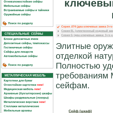
ключевым
Огневзломостойкие сейфы
Мебельные сейфы
Встраиваемые сейфы и тайники
Оружейные сейфы
Поиск по разделу
Серия .074 (два ключевых замка 3-го
Серия EL (электронный кодовый за
СПЕЦИАЛЬНЫЕ СЕЙФЫ
Серия G (два ключевых замка: 3-го к
Блоки депозитных ячеек
Элитные оруж
Депозитные сейфы, темпокассы
Гостиничные сейфы
Сейфы для лекарств
отделкой нат
Автомобильные сейфы
Полностью уд
Поиск по разделу
требованиям 
МЕТАЛЛИЧЕСКАЯ МЕБЕЛЬ
Картотеки для бумаг
сейфам.
Огнестойкие картотеки
new!
Медицинская мебель
new!
Архивные (бухгалтерские) шкафы
Шкафы раздевальные (локеры)
Металлические верстаки
new!
Стеллажи металлические
Мобильные архивы
Сейф (шкаф)