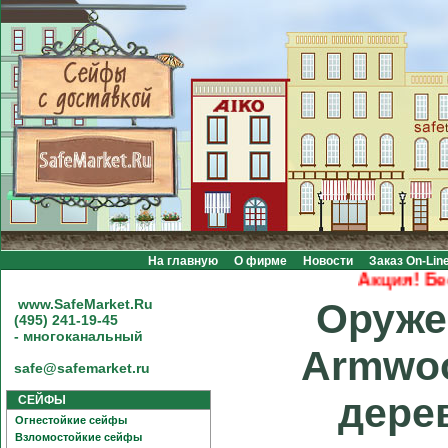
На главную
О фирме
Новости
Заказ On-Lin
Акция! Беспл
www.SafeMarket.Ru
Оруже
(495) 241-19-45
- многоканальный
Armwoo
safe@safemarket.ru
дере
СЕЙФЫ
Огнестойкие сейфы
Взломостойкие сейфы