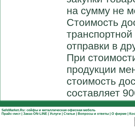
на сумму не м
Стоимость до
транспортной
отправки в дру
При стоимост
продукции мен
стоимость дос
составляет 90
SafeMarket.Ru:
сейфы
и
металлическая офисная мебель
Прайс-лист
|
Заказ ON-LINE
|
Услуги
|
Статьи
|
Вопросы и ответы
|
О фирме
|
Ко