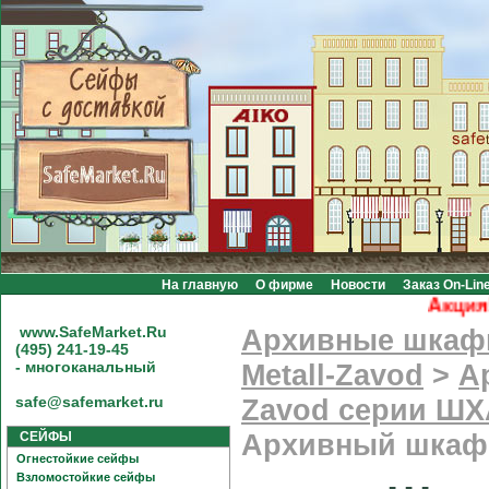
На главную
О фирме
Новости
Заказ On-Lin
Акция! Б
www.SafeMarket.Ru
Архивные шка
(495) 241-19-45
- многоканальный
Metall-Zavod
>
А
safe@safemarket.ru
Zavod серии ШХ
СЕЙФЫ
Архивный шкаф 
Огнестойкие сейфы
Взломостойкие сейфы