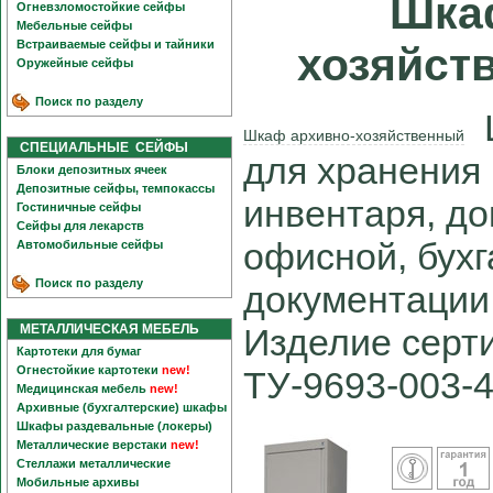
Шка
Огневзломостойкие сейфы
Мебельные сейфы
Встраиваемые сейфы и тайники
хозяйст
Оружейные сейфы
Поиск по разделу
Ш
Шкаф архивно-хозяйственный
СПЕЦИАЛЬНЫЕ СЕЙФЫ
для хранения
Блоки депозитных ячеек
Депозитные сейфы, темпокассы
инвентаря, до
Гостиничные сейфы
Сейфы для лекарств
офисной, бухг
Автомобильные сейфы
Поиск по разделу
документации
МЕТАЛЛИЧЕСКАЯ МЕБЕЛЬ
Изделие серт
Картотеки для бумаг
Огнестойкие картотеки
new!
ТУ-9693-003-
Медицинская мебель
new!
Архивные (бухгалтерские) шкафы
Шкафы раздевальные (локеры)
Металлические верстаки
new!
Стеллажи металлические
Мобильные архивы