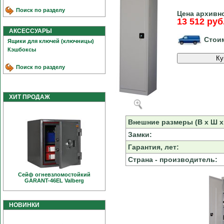
Поиск по разделу
Цена архивно
13 512 руб
АКСЕССУАРЫ
Стоим
Ящики для ключей (ключницы)
Кэшбоксы
Поиск по разделу
ХИТ ПРОДАЖ
Внешние размеры (В х Ш х 
Замки:
Гарантия, лет:
Страна - производитель:
Сейф огневзломостойкий
GARANT-46EL Valberg
НОВИНКИ