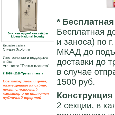
* Бесплатная
Бесплатная до
Элитные оружейные сейфы
Liberty National Security
и заноса) по г
Дизайн сайта:
МКАД до подъ
Студия 3color.ru
Изготовление и поддержка
доставки до 
сайта:
Агентство "Третья планета"
в случае отпра
© 1998 - 2026 Третья планета
1500 руб.
Все материалы и цены,
размещенные на сайте,
носят справочный
Конструкция
характер и не являются
публичной офертой
2 секции, в ка