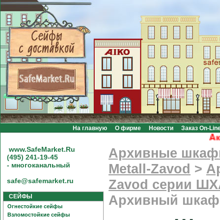
На главную
О фирме
Новости
Заказ On-Lin
Акция
www.SafeMarket.Ru
Архивные шка
(495) 241-19-45
- многоканальный
Metall-Zavod
>
А
safe@safemarket.ru
Zavod серии ШХ
СЕЙФЫ
Архивный шкаф 
Огнестойкие сейфы
Взломостойкие сейфы