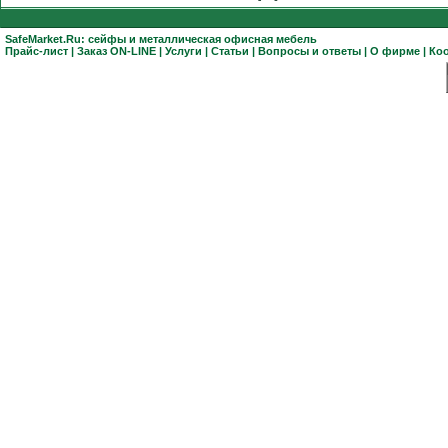
SafeMarket.Ru:
сейфы
и
металлическая офисная мебель
Прайс-лист
|
Заказ ON-LINE
|
Услуги
|
Статьи
|
Вопросы и ответы
|
О фирме
|
Ко