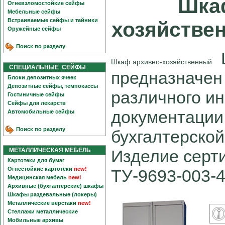
Шка
Огневзломостойкие сейфы
Мебельные сейфы
Встраиваемые сейфы и тайники
хозяйстве
Оружейные сейфы
Поиск по разделу
Ш
Шкаф архивно-хозяйственный
СПЕЦИАЛЬНЫЕ СЕЙФЫ
предназначен
Блоки депозитных ячеек
Депозитные сейфы, темпокассы
различного ин
Гостиничные сейфы
Сейфы для лекарств
документации,
Автомобильные сейфы
Поиск по разделу
бухгалтерской
МЕТАЛЛИЧЕСКАЯ МЕБЕЛЬ
Изделие серт
Картотеки для бумаг
Огнестойкие картотеки
new!
ТУ-9693-003-
Медицинская мебель
new!
Архивные (бухгалтерские) шкафы
Шкафы раздевальные (локеры)
Металлические верстаки
new!
Стеллажи металлические
Мобильные архивы