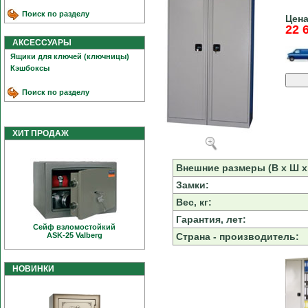
Поиск по разделу
Цена
22 
АКСЕССУАРЫ
Ящики для ключей (ключницы)
Кэшбоксы
Поиск по разделу
ХИТ ПРОДАЖ
Внешние размеры (В х Ш х 
Замки:
Вес, кг:
Гарантия, лет:
Сейф взломостойкий
ASK-25 Valberg
Страна - производитель:
НОВИНКИ