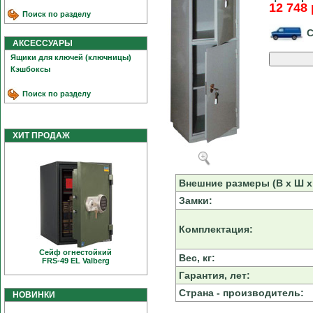
12 748 
Поиск по разделу
С
АКСЕССУАРЫ
Ящики для ключей (ключницы)
Кэшбоксы
Поиск по разделу
ХИТ ПРОДАЖ
Внешние размеры (В х Ш х 
Замки:
Комплектация:
Сейф огнестойкий
Вес, кг:
FRS-49 EL Valberg
Гарантия, лет:
Страна - производитель:
НОВИНКИ