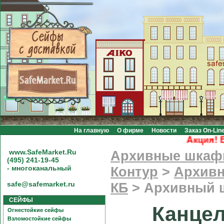
На главную
О фирме
Новости
Заказ On-Lin
Акция! Бесп
www.SafeMarket.Ru
Архивные шка
(495) 241-19-45
- многоканальный
Контур
>
Архивн
safe@safemarket.ru
КБ
>
Архивный ш
СЕЙФЫ
Канце
Огнестойкие сейфы
Взломостойкие сейфы