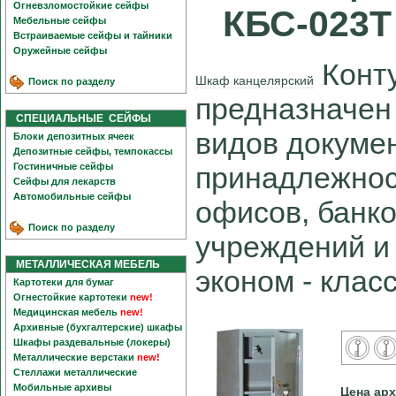
Огневзломостойкие сейфы
КБС-023Т 
Мебельные сейфы
Встраиваемые сейфы и тайники
Оружейные сейфы
Конту
Шкаф канцелярский
Поиск по разделу
предназначен
СПЕЦИАЛЬНЫЕ СЕЙФЫ
видов докумен
Блоки депозитных ячеек
Депозитные сейфы, темпокассы
Гостиничные сейфы
принадлежнос
Сейфы для лекарств
Автомобильные сейфы
офисов, банко
Поиск по разделу
учреждений и
МЕТАЛЛИЧЕСКАЯ МЕБЕЛЬ
эконом - класс
Картотеки для бумаг
Огнестойкие картотеки
new!
Медицинская мебель
new!
Архивные (бухгалтерские) шкафы
Шкафы раздевальные (локеры)
Металлические верстаки
new!
Стеллажи металлические
Мобильные архивы
Цена ар