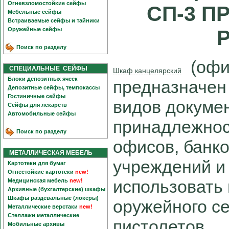
Огневзломостойкие сейфы
СП-3 П
Мебельные сейфы
Встраиваемые сейфы и тайники
Оружейные сейфы
Поиск по разделу
(офис
СПЕЦИАЛЬНЫЕ СЕЙФЫ
Шкаф канцелярский
Блоки депозитных ячеек
предназначен
Депозитные сейфы, темпокассы
Гостиничные сейфы
видов докумен
Сейфы для лекарств
Автомобильные сейфы
принадлежнос
Поиск по разделу
офисов, банко
МЕТАЛЛИЧЕСКАЯ МЕБЕЛЬ
учреждений и
Картотеки для бумаг
Огнестойкие картотеки
new!
использовать 
Медицинская мебель
new!
Архивные (бухгалтерские) шкафы
Шкафы раздевальные (локеры)
оружейного с
Металлические верстаки
new!
Стеллажи металлические
пистолетов.
Мобильные архивы