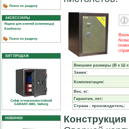
Поиск по разделу
АКСЕССУАРЫ
Ящики для ключей (ключницы)
Кэшбоксы
Вним
Поиск по разделу
боль
помо
спра
ХИТ ПРОДАЖ
Внешние размеры (В х Ш х 
Замки:
Комплектация:
Вес, кг:
Гарантия, лет:
Сейф огневзломостойкий
GARANT-46EL Valberg
Страна - производитель:
Конструкция
НОВИНКИ