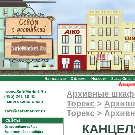
На главную
О фирме
Новости
Заказ On-Lin
Акция! Б
www.SafeMarket.Ru
Архивные шка
(495) 241-19-45
- многоканальный
Торекс
>
Архивн
safe@safemarket.ru
Торекс
>
Архивн
СЕЙФЫ
КАНЦЕЛ
Огнестойкие сейфы
Взломостойкие сейфы