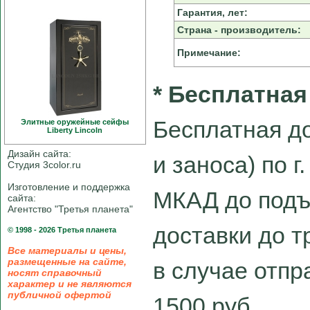
Гарантия, лет:
Страна - производитель:
Примечание:
* Бесплатная
Бесплатная до
Элитные оружейные сейфы
Liberty Linсoln
Дизайн сайта:
и заноса) по г
Студия 3color.ru
Изготовление и поддержка
МКАД до подъ
сайта:
Агентство "Третья планета"
доставки до 
© 1998 - 2026 Третья планета
Все материалы и цены,
размещенные на сайте,
в случае отпра
носят справочный
характер и не являются
публичной офертой
1500 руб.