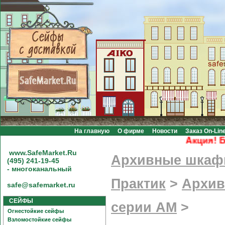
На главную
О фирме
Новости
Заказ On-Lin
Акция! Беспл
www.SafeMarket.Ru
Архивные шка
(495) 241-19-45
- многоканальный
Практик
>
Архив
safe@safemarket.ru
СЕЙФЫ
серии АМ
>
Огнестойкие сейфы
Взломостойкие сейфы