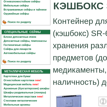
Огневзломостойкие сейфы
КЭШБОКС 
Мебельные сейфы
Встраиваемые сейфы и тайники
Оружейные сейфы
Контейнер дл
Поиск по разделу
(кэшбокс) SR
СПЕЦИАЛЬНЫЕ СЕЙФЫ
Блоки депозитных ячеек
Депозитные сейфы, темпокассы
хранения раз
Гостиничные сейфы
Сейфы для лекарств
Автомобильные сейфы
предметов (д
Поиск по разделу
медикаменты,
МЕТАЛЛИЧЕСКАЯ МЕБЕЛЬ
Картотеки для бумаг
наличность) д
Огнестойкие картотеки
new!
Медицинская мебель
new!
Архивные (бухгалтерские) шкафы
Шкафы раздевальные (локеры)
Металлические верстаки
new!
Стеллажи металлические
Мобильные архивы