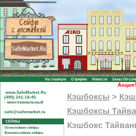
На главную
О фирме
Новости
Заказ On-Lin
Акция! Б
www.SafeMarket.Ru
Кэшбоксы
>
Кэш
(495) 241-19-45
- многоканальный
Кэшбоксы Тайва
safe@safemarket.ru
СЕЙФЫ
Кэшбокс Тайван
Огнестойкие сейфы
Взломостойкие сейфы