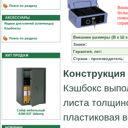
Поиск по разделу
Вним
боль
помо
АКСЕССУАРЫ
спра
Ящики для ключей (ключницы)
Кэшбоксы
Внешние размеры (В х Ш х 
Поиск по разделу
Замки:
Гарантия, лет:
ХИТ ПРОДАЖ
Страна - производитель:
Конструкция
Кэшбокс выпо
листа толщин
Сейф мебельный
пластиковая в
ASM-63T Valberg
НОВИНКИ