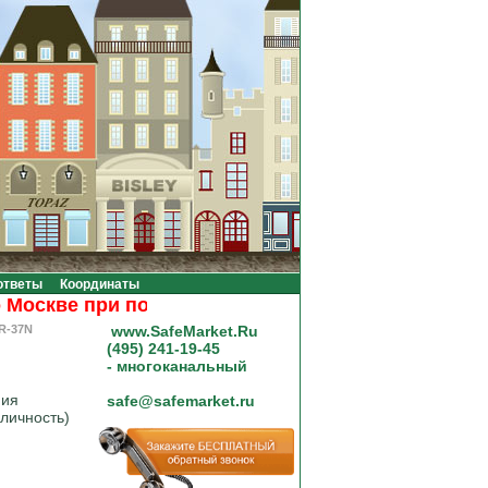
ответы
Координаты
скве при покупке на сумму от 20000 рублей.
R-37N
www.SafeMarket.Ru
(495) 241-19-45
- многоканальный
ния
safe@safemarket.ru
личность)