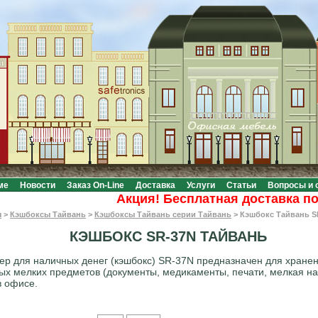
ме
Новости
Заказ On-Line
Доставка
Услуги
Статьи
Вопросы и 
Акция! Бесплатная доставка по Мо
ы
>
Кэшбоксы Тайвань
>
Кэшбоксы Тайвань серии Тайвань
>
Кэшбокс Тайвань S
КЭШБОКС SR-37N ТАЙВАНЬ
ер для наличных денег (кэшбокс) SR-37N предназначен для хране
ых мелких предметов (документы, медикаменты, печати, мелкая на
в офисе.