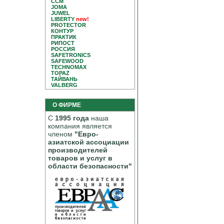
CCM
JOMA
JUWEL
LIBERTY
new!
PROTECTOR
КОНТУР
ПРАКТИК
РИПОСТ
РОССИЯ
SAFETRONICS
SAFEWOOD
TECHNOMAX
TOPAZ
ТАЙВАНЬ
VALBERG
О ФИРМЕ
С
1995 года
наша
компания является
членом
"Евро-
азиатской ассоциации
производителей
товаров и услуг в
области безопасности"