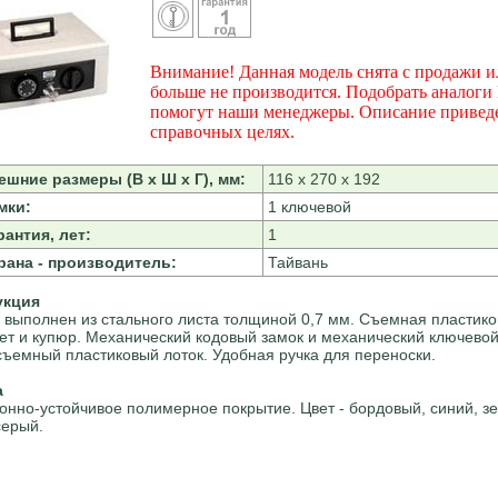
Внимание! Данная модель снята с продажи и
больше не производится. Подобрать аналоги
помогут наши менеджеры. Описание привед
справочных целях.
ешние размеры (В х Ш х Г), мм:
116 х 270 х 192
мки:
1 ключевой
рантия, лет:
1
рана - производитель:
Тайвань
укция
 выполнен из стального листа толщиной 0,7 мм. Съемная пластико
ет и купюр. Механический кодовый замок и механический ключевой
съемный пластиковый лоток. Удобная ручка для переноски.
а
онно-устойчивое полимерное покрытие. Цвет - бордовый, синий, з
серый.