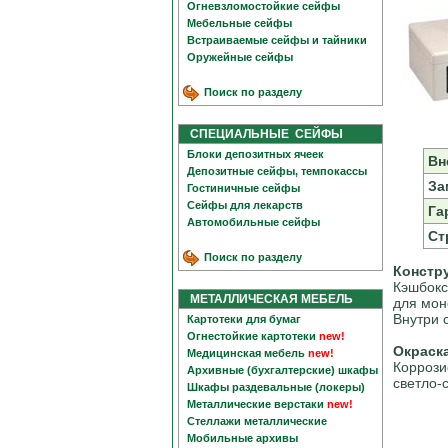
Огневзломостойкие сейфы
Мебельные сейфы
Встраиваемые сейфы и тайники
Оружейные сейфы
Поиск по разделу
СПЕЦИАЛЬНЫЕ СЕЙФЫ
Блоки депозитных ячеек
Вн
Депозитные сейфы, темпокассы
За
Гостиничные сейфы
Сейфы для лекарств
Га
Автомобильные сейфы
Ст
Поиск по разделу
Констр
Кэшбокс
МЕТАЛЛИЧЕСКАЯ МЕБЕЛЬ
для мон
Внутри 
Картотеки для бумаг
Огнестойкие картотеки
new!
Окраск
Медицинская мебель
new!
Коррози
Архивные (бухгалтерские) шкафы
светло-
Шкафы раздевальные (локеры)
Металлические верстаки
new!
Стеллажи металлические
Мобильные архивы