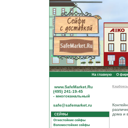
На главную
О фир
www.SafeMarket.Ru
Кэшбокс
(495) 241-19-45
- многоканальный
Контейн
safe@safemarket.ru
различн
дома и 
СЕЙФЫ
Огнестойкие сейфы
Взломостойкие сейфы