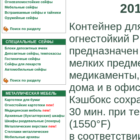
Огневзломостойкие сейфы
20
Мебельные сейфы
Встраиваемые сейфы и тайники
Оружейные сейфы
Контейнер для
Поиск по разделу
огнестойкий Pr
СПЕЦИАЛЬНЫЕ СЕЙФЫ
предназначен
Блоки депозитных ячеек
Депозитные сейфы, темпокассы
Гостиничные сейфы
мелких предм
Сейфы для лекарств
Автомобильные сейфы
медикаменты, 
Поиск по разделу
дома и в офис
МЕТАЛЛИЧЕСКАЯ МЕБЕЛЬ
Кэшбокс сохр
Картотеки для бумаг
Огнестойкие картотеки
new!
30 мин. при т
Медицинская мебель
new!
Архивные (бухгалтерские) шкафы
(1550°F)
Шкафы раздевальные (локеры)
Металлические верстаки
new!
Стеллажи металлические
в соответстви
Мобильные архивы