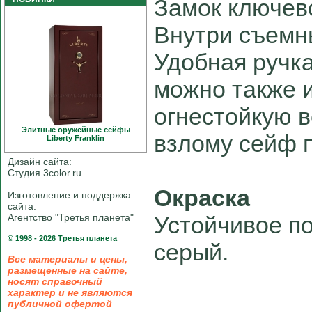
Замок ключево
Внутри съемн
Удобная ручка
можно также и
огнестойкую в
Элитные оружейные сейфы
взлому сейф 
Liberty Franklin
Дизайн сайта:
Студия 3color.ru
Окраска
Изготовление и поддержка
сайта:
Агентство "Третья планета"
Устойчивое по
© 1998 - 2026 Третья планета
серый.
Все материалы и цены,
размещенные на сайте,
носят справочный
характер и не являются
публичной офертой