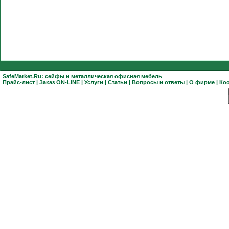
SafeMarket.Ru:
сейфы
и
металлическая офисная мебель
Прайс-лист
|
Заказ ON-LINE
|
Услуги
|
Статьи
|
Вопросы и ответы
|
О фирме
|
Ко