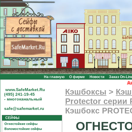
На главную
О фирме
Новости
Заказ On-Lin
Акци
www.SafeMarket.Ru
Кэшбоксы
>
Кэш
(495) 241-19-45
- многоканальный
Protector серии 
safe@safemarket.ru
Кэшбокс PROTECT
СЕЙФЫ
ОГНЕСТО
Огнестойкие сейфы
Взломостойкие сейфы