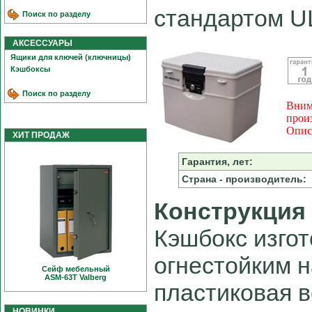
стандартом U
Поиск по разделу
АКСЕССУАРЫ
Ящики для ключей (ключницы)
Кэшбоксы
Поиск по разделу
Вним
прои
Опис
ХИТ ПРОДАЖ
Гарантия, лет:
Страна - производитель:
Конструкция
Кэшбокс изгот
огнестойким 
Сейф мебельный
ASM-63T Valberg
пластиковая в
НОВИНКИ