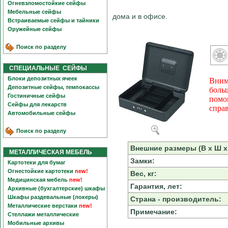
Огневзломостойкие сейфы
Мебельные сейфы
дома и в офисе.
Встраиваемые сейфы и тайники
Оружейные сейфы
Поиск по разделу
СПЕЦИАЛЬНЫЕ СЕЙФЫ
Блоки депозитных ячеек
Вним
Депозитные сейфы, темпокассы
боль
Гостиничные сейфы
помо
Сейфы для лекарств
спра
Автомобильные сейфы
Поиск по разделу
Внешние размеры (В х Ш х 
МЕТАЛЛИЧЕСКАЯ МЕБЕЛЬ
Замки:
Картотеки для бумаг
Огнестойкие картотеки
new!
Вес, кг:
Медицинская мебель
new!
Гарантия, лет:
Архивные (бухгалтерские) шкафы
Шкафы раздевальные (локеры)
Страна - производитель:
Металлические верстаки
new!
Примечание:
Стеллажи металлические
Мобильные архивы