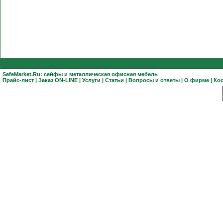
SafeMarket.Ru:
сейфы
и
металлическая офисная мебель
Прайс-лист
|
Заказ ON-LINE
|
Услуги
|
Статьи
|
Вопросы и ответы
|
О фирме
|
Ко