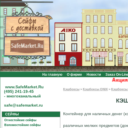
На главную
О фирме
Новости
Заказ On-Lin
Акция! Б
www.SafeMarket.Ru
Кэшбоксы
>
Кэшбоксы ONIX
>
Кэшбоксы 
(495) 241-19-45
- многоканальный
КЭШ
safe@safemarket.ru
Контейнер для наличных денег (
СЕЙФЫ
Огнестойкие сейфы
Взломостойкие сейфы
различных мелких предметов (док