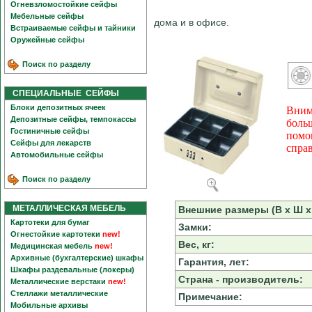
Огневзломостойкие сейфы
Мебельные сейфы
дома и в офисе.
Встраиваемые сейфы и тайники
Оружейные сейфы
Поиск по разделу
СПЕЦИАЛЬНЫЕ СЕЙФЫ
Блоки депозитных ячеек
Вним
Депозитные сейфы, темпокассы
боль
Гостиничные сейфы
помо
Сейфы для лекарств
спра
Автомобильные сейфы
Поиск по разделу
МЕТАЛЛИЧЕСКАЯ МЕБЕЛЬ
Внешние размеры (В х Ш х 
Картотеки для бумаг
Замки:
Огнестойкие картотеки
new!
Вес, кг:
Медицинская мебель
new!
Архивные (бухгалтерские) шкафы
Гарантия, лет:
Шкафы раздевальные (локеры)
Страна - производитель:
Металлические верстаки
new!
Стеллажи металлические
Примечание:
Мобильные архивы