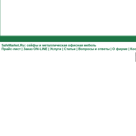
SafeMarket.Ru:
сейфы
и
металлическая офисная мебель
Прайс-лист
|
Заказ ON-LINE
|
Услуги
|
Статьи
|
Вопросы и ответы
|
О фирме
|
Ко