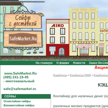
На главную
О фирме
Новости
Заказ On-Lin
Акция! Б
www.SafeMarket.Ru
Кэшбоксы
>
Кэшбоксы ONIX
>
Кэшбоксы 
(495) 241-19-45
- многоканальный
КЭШ
safe@safemarket.ru
Контейнер для наличных денег (
СЕЙФЫ
Огнестойкие сейфы
Взломостойкие сейфы
различных мелких предметов (док