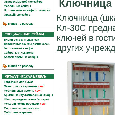
Ключница 
Огневзломостойкие сейфы
Мебельные сейфы
Встраиваемые сейфы и тайники
Ключница (шк
Оружейные сейфы
Поиск по разделу
Кл-30С предн
СПЕЦИАЛЬНЫЕ СЕЙФЫ
ключей в гост
Блоки депозитных ячеек
Депозитные сейфы, темпокассы
других учрежд
Гостиничные сейфы
Сейфы для лекарств
Автомобильные сейфы
Поиск по разделу
МЕТАЛЛИЧЕСКАЯ МЕБЕЛЬ
Картотеки для бумаг
Огнестойкие картотеки
new!
Медицинская мебель
new!
Архивные (бухгалтерские) шкафы
Шкафы раздевальные (локеры)
Металлические верстаки
new!
Стеллажи металлические
Мобильные архивы