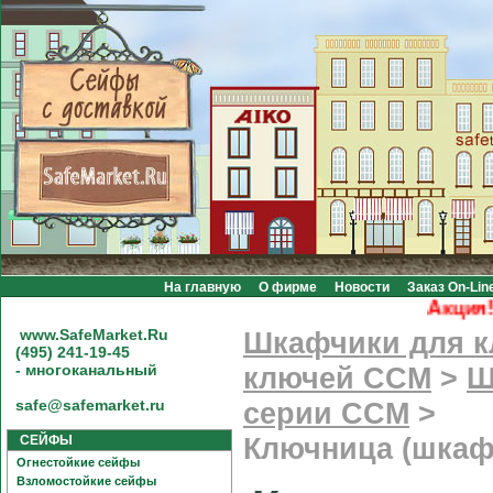
На главную
О фирме
Новости
Заказ On-Lin
Акция! Бе
www.SafeMarket.Ru
Шкафчики для 
(495) 241-19-45
- многоканальный
ключей CCM
>
Ш
safe@safemarket.ru
серии CCM
>
СЕЙФЫ
Ключница (шкаф
Огнестойкие сейфы
Взломостойкие сейфы