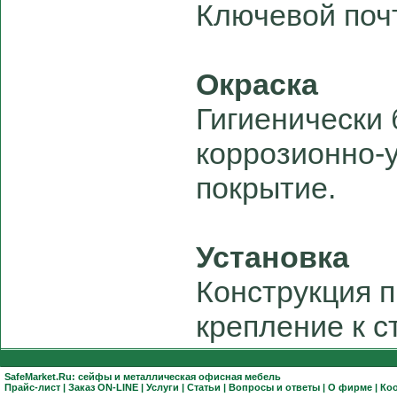
Ключевой поч
Окраска
Гигиенически
коррозионно-
покрытие.
Установка
Конструкция 
крепление к с
SafeMarket.Ru:
сейфы
и
металлическая офисная мебель
Прайс-лист
|
Заказ ON-LINE
|
Услуги
|
Статьи
|
Вопросы и ответы
|
О фирме
|
Ко