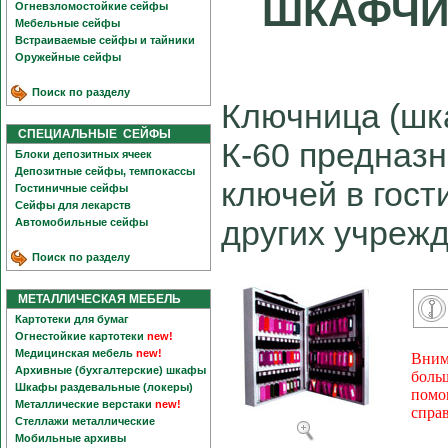
ШКАФЧИ
Огневзломостойкие сейфы
Мебельные сейфы
Встраиваемые сейфы и тайники
Оружейные сейфы
Поиск по разделу
Ключница (шк
СПЕЦИАЛЬНЫЕ СЕЙФЫ
К-60 предназ
Блоки депозитных ячеек
Депозитные сейфы, темпокассы
ключей в гост
Гостиничные сейфы
Сейфы для лекарств
других учрежд
Автомобильные сейфы
Поиск по разделу
МЕТАЛЛИЧЕСКАЯ МЕБЕЛЬ
Картотеки для бумаг
Огнестойкие картотеки
new!
Медицинская мебель
new!
Вним
Архивные (бухгалтерские) шкафы
боль
Шкафы раздевальные (локеры)
помо
Металлические верстаки
new!
спра
Стеллажи металлические
Мобильные архивы