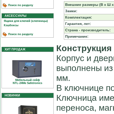
Внешние размеры (В х Ш х 
Поиск по разделу
Замки:
АКСЕССУАРЫ
Комплектация:
Ящики для ключей (ключницы)
Гарантия, лет:
Кэшбоксы
Страна - производитель:
Поиск по разделу
Примечание:
Конструкция
ХИТ ПРОДАЖ
Корпус и две
выполнены из
мм.
Мебельный сейф
NTL-24Me Safetronics
В ключнице п
Ключница имее
НОВИНКИ
переноса, маг