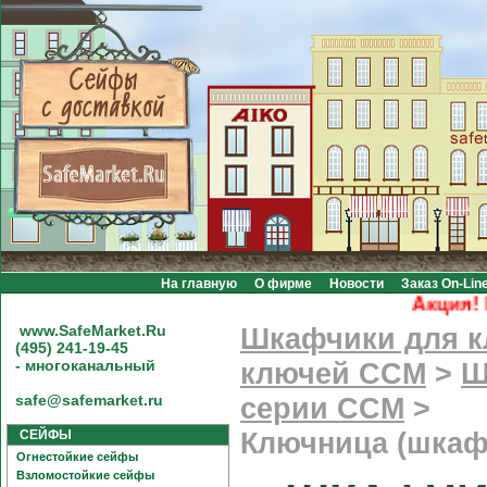
На главную
О фирме
Новости
Заказ On-Lin
Акция! Бе
www.SafeMarket.Ru
Шкафчики для 
(495) 241-19-45
- многоканальный
ключей CCM
>
Ш
safe@safemarket.ru
серии CCM
>
СЕЙФЫ
Ключница (шкаф
Огнестойкие сейфы
Взломостойкие сейфы