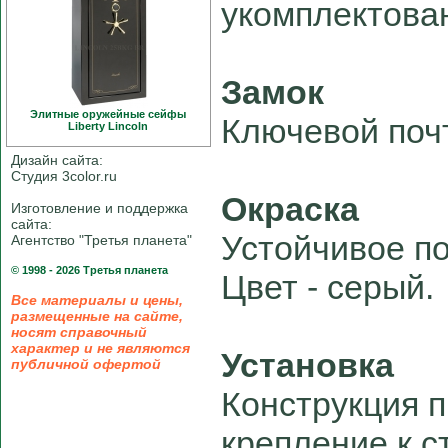
укомплектова
Замок
Элитные оружейные сейфы
Ключевой поч
Liberty Linсoln
Дизайн сайта:
Студия 3color.ru
Окраска
Изготовление и поддержка
сайта:
Устойчивое п
Агентство "Третья планета"
© 1998 - 2026 Третья планета
Цвет - серый.
Все материалы и цены,
размещенные на сайте,
носят справочный
характер и не являются
Установка
публичной офертой
Конструкция 
крепление к с