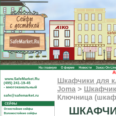
На главную
О фирме
Новости
Заказ On-Lin
Акци
www.SafeMarket.Ru
Шкафчики для 
(495) 241-19-45
- многоканальный
Joma
>
Шкафчик
safe@safemarket.ru
Ключница (шкаф
СЕЙФЫ
ШКАФЧИК
Огнестойкие сейфы
Взломостойкие сейфы