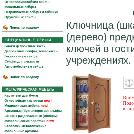
Огневзломостойкие сейфы
Мебельные сейфы
Встраиваемые сейфы и тайники
Оружейные сейфы
Ключница (шк
Поиск по разделу
(дерево) пред
СПЕЦИАЛЬНЫЕ СЕЙФЫ
ключей в гост
Блоки депозитных ячеек
Депозитные сейфы, темпокассы
Гостиничные сейфы
учреждениях.
Сейфы для лекарств
Автомобильные сейфы
Поиск по разделу
МЕТАЛЛИЧЕСКАЯ МЕБЕЛЬ
Картотеки для бумаг
Вним
Огнестойкие картотеки
new!
Подо
Медицинская мебель
new!
в сп
Архивные (бухгалтерские) шкафы
Шкафы раздевальные (локеры)
Металлические верстаки
new!
Стеллажи металлические
Мобильные архивы