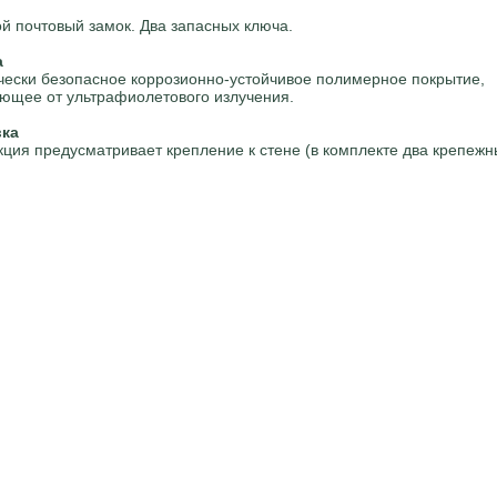
й почтовый замок. Два запасных ключа.
а
чески безопасное коррозионно-устойчивое полимерное покрытие,
щее от ультрафиолетового излучения.
вка
кция предусматривает крепление к стене (в комплекте два крепежн