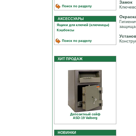
Замок
Поиск по разделу
Ключево
Окраск
АКСЕССУАРЫ
Гигиени
Ящики для ключей (ключницы)
защищаю
Кэшбоксы
Устано
Констру
Поиск по разделу
ХИТ ПРОДАЖ
Депозитный сейф
ASD-19 Valberg
НОВИНКИ