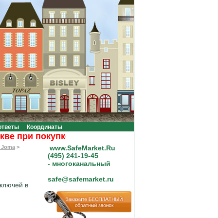
ответы
Координаты
при покупке на сумму от 20000 рублей.
 Joma
>
www.SafeMarket.Ru
(495) 241-19-45
- многоканальный
safe@safemarket.ru
ключей в