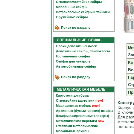
Огневзломостойкие сейфы
Мебельные сейфы
Встраиваемые сейфы и тайники
Оружейные сейфы
Поиск по разделу
СПЕЦИАЛЬНЫЕ СЕЙФЫ
Блоки депозитных ячеек
Вн
Депозитные сейфы, темпокассы
За
Гостиничные сейфы
Сейфы для лекарств
Ко
Автомобильные сейфы
Вес
Га
Поиск по разделу
Ст
МЕТАЛЛИЧЕСКАЯ МЕБЕЛЬ
Пр
Картотеки для бумаг
Огнестойкие картотеки
new!
Констр
Медицинская мебель
new!
Корпус 
Архивные (бухгалтерские) шкафы
В ключн
Шкафы раздевальные (локеры)
Для раз
Металлические верстаки
new!
металли
Стеллажи металлические
поставк
Мобильные архивы