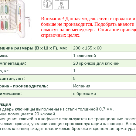
Внимание! Данная модель снята с продажи и
больше не производится. Подобрать аналоги
помогут наши менеджеры. Описание привед
справочных целях.
ешние размеры (В х Ш х Г), мм:
200 х 155 х 60
мки:
1 ключевой
мплектация:
20 крючков для ключей
, кг:
1
рантия, лет:
5
рана - производитель:
Испания
имечание:
с брелками
укция
и дверь ключницы выполнены из стали толщиной 0,7 мм.
ице помещается 20 ключей.
мещения ключей в шкафчике используются не традиционные пласт
ческие крючки, увеличивающие срок эксплуатации ключницы. В ко
и всех ключниц входят пластиковые брелоки и крепежная арматура.