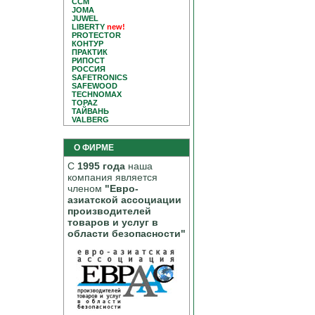
CCM
JOMA
JUWEL
LIBERTY
new!
PROTECTOR
КОНТУР
ПРАКТИК
РИПОСТ
РОССИЯ
SAFETRONICS
SAFEWOOD
TECHNOMAX
TOPAZ
ТАЙВАНЬ
VALBERG
О ФИРМЕ
С
1995 года
наша
компания является
членом
"Евро-
азиатской ассоциации
производителей
товаров и услуг в
области безопасности"