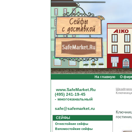
На главную
О фир
www.SafeMarket.Ru
Шкафчики
Ключница
(495) 241-19-45
- многоканальный
safe@safemarket.ru
Ключниц
гостини
СЕЙФЫ
Огнестойкие сейфы
Взломостойкие сейфы