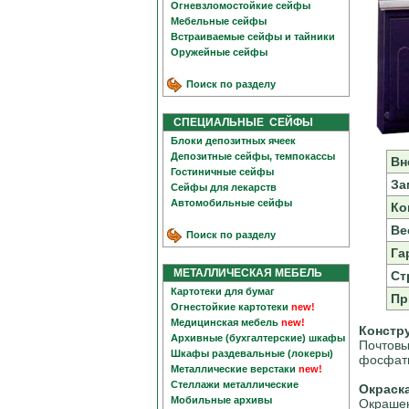
Огневзломостойкие сейфы
Мебельные сейфы
Встраиваемые сейфы и тайники
Оружейные сейфы
Поиск по разделу
СПЕЦИАЛЬНЫЕ СЕЙФЫ
Блоки депозитных ячеек
Депозитные сейфы, темпокассы
Вн
Гостиничные сейфы
За
Сейфы для лекарств
Автомобильные сейфы
Ко
Вес
Поиск по разделу
Га
МЕТАЛЛИЧЕСКАЯ МЕБЕЛЬ
Ст
Картотеки для бумаг
Пр
Огнестойкие картотеки
new!
Медицинская мебель
new!
Констр
Архивные (бухгалтерские) шкафы
Почтовы
Шкафы раздевальные (локеры)
фосфатн
Металлические верстаки
new!
Стеллажи металлические
Окраск
Мобильные архивы
Окрашен