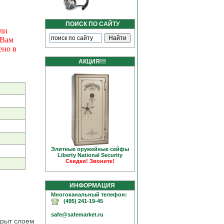
ПОИСК ПО САЙТУ
ли
 Вам
ено в
АКЦИЯ!!!
Элитные оружейные сейфы
Liberty National Security
Скидки! Звоните!
ИНФОРМАЦИЯ
Многоканальный телефон:
(495) 241-19-45
safe@safemarket.ru
крыт слоем