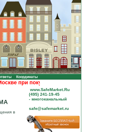
ответы
Координаты
ве при покупке на сумму от 20000 рублей.
www.SafeMarket.Ru
(495) 241-19-45
- многоканальный
OMA
safe@safemarket.ru
щения в