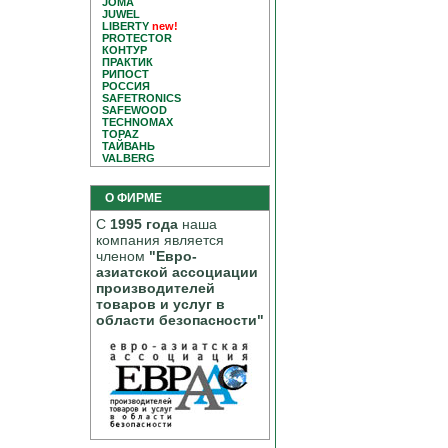
JOMA
JUWEL
LIBERTY
new!
PROTECTOR
КОНТУР
ПРАКТИК
РИПОСТ
РОССИЯ
SAFETRONICS
SAFEWOOD
TECHNOMAX
TOPAZ
ТАЙВАНЬ
VALBERG
О ФИРМЕ
С
1995 года
наша
компания является
членом
"Евро-
азиатской ассоциации
производителей
товаров и услуг в
области безопасности"