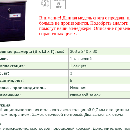
Внимание! Данная модель снята с продажи и
больше не производится. Подобрать аналоги
помогут наши менеджеры. Описание привед
справочных целях.
ешние размеры (В х Ш х Г), мм:
308 х 240 х 80
мки:
1 ключевой
мплектация:
1 секция
, кг:
3
рантия, лет:
5
рана - производитель:
Испания
имечание:
ключевой замок
укция
й ящик выполнен из стального листа толщиной 0,7 мм с защитным
ым покрытием. Замок ключевой почтовый. Два запасных ключа.
а
 эпоксидно-полиэстровой порошковой краской. Дополнительно по