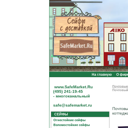
На главную
О фир
www.SafeMarket.Ru
Почтовые
Почтовый
(495) 241-19-45
- многоканальный
safe@safemarket.ru
Почтовы
коттедж
СЕЙФЫ
Огнестойкие сейфы
Взломостойкие сейфы