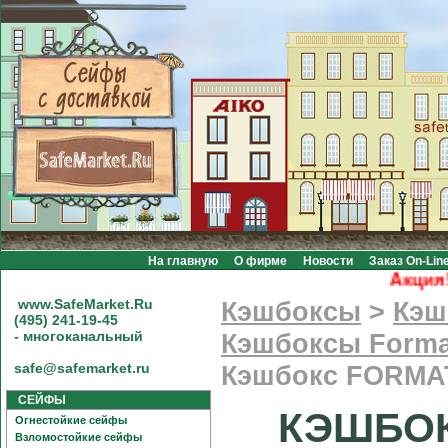
На главную
О фирме
Новости
Заказ On-Lin
Акция! Б
www.SafeMarket.Ru
Кэшбоксы
>
Кэш
(495) 241-19-45
- многоканальный
Кэшбоксы Forma
safe@safemarket.ru
Кэшбокс FORMAT
СЕЙФЫ
КЭШБОК
Огнестойкие сейфы
Взломостойкие сейфы