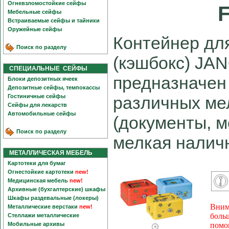
Огневзломостойкие сейфы
Мебельные сейфы
Встраиваемые сейфы и тайники
Оружейные сейфы
Контейнер дл
Поиск по разделу
(кэшбокс) JA
СПЕЦИАЛЬНЫЕ СЕЙФЫ
предназначен
Блоки депозитных ячеек
Депозитные сейфы, темпокассы
Гостиничные сейфы
различных ме
Сейфы для лекарств
Автомобильные сейфы
(документы, м
Поиск по разделу
мелкая наличн
МЕТАЛЛИЧЕСКАЯ МЕБЕЛЬ
Картотеки для бумаг
Огнестойкие картотеки
new!
Медицинская мебель
new!
Архивные (бухгалтерские) шкафы
Шкафы раздевальные (локеры)
Вним
Металлические верстаки
new!
боль
Стеллажи металлические
Мобильные архивы
помо