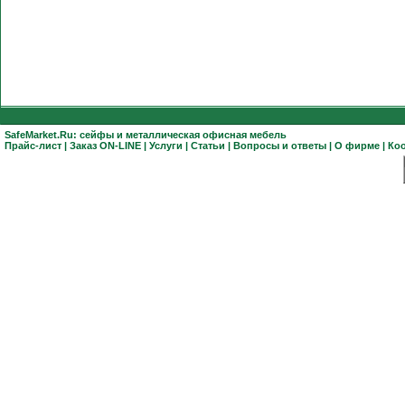
SafeMarket.Ru:
сейфы
и
металлическая офисная мебель
Прайс-лист
|
Заказ ON-LINE
|
Услуги
|
Статьи
|
Вопросы и ответы
|
О фирме
|
Ко