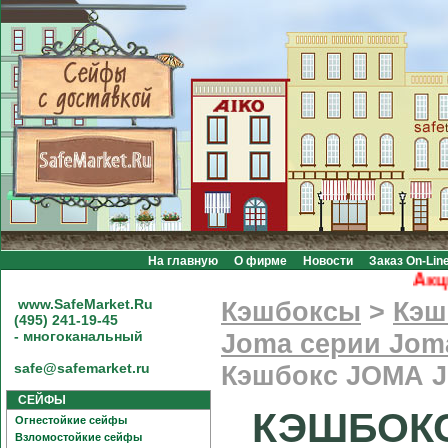
На главную
О фирме
Новости
Заказ On-Lin
Акция
www.SafeMarket.Ru
Кэшбоксы
>
Кэш
(495) 241-19-45
- многоканальный
Joma серии Jom
safe@safemarket.ru
Кэшбокс JOMA 
СЕЙФЫ
КЭШБОКС 
Огнестойкие сейфы
Взломостойкие сейфы