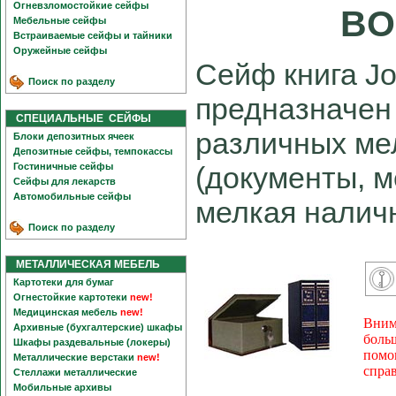
Огневзломостойкие сейфы
BO
Мебельные сейфы
Встраиваемые сейфы и тайники
Оружейные сейфы
Сейф книга J
Поиск по разделу
предназначен
СПЕЦИАЛЬНЫЕ СЕЙФЫ
различных ме
Блоки депозитных ячеек
Депозитные сейфы, темпокассы
Гостиничные сейфы
(документы, м
Сейфы для лекарств
Автомобильные сейфы
мелкая наличн
Поиск по разделу
МЕТАЛЛИЧЕСКАЯ МЕБЕЛЬ
Картотеки для бумаг
Огнестойкие картотеки
new!
Медицинская мебель
new!
Вним
Архивные (бухгалтерские) шкафы
боль
Шкафы раздевальные (локеры)
помо
Металлические верстаки
new!
спра
Стеллажи металлические
Мобильные архивы