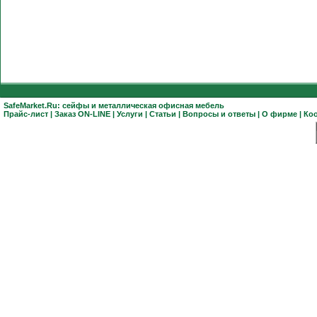
SafeMarket.Ru:
сейфы
и
металлическая офисная мебель
Прайс-лист
|
Заказ ON-LINE
|
Услуги
|
Статьи
|
Вопросы и ответы
|
О фирме
|
Ко