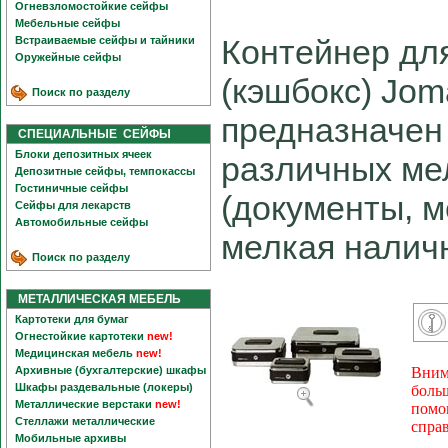
Огневзломостойкие сейфы
Мебельные сейфы
Контейнер дл
Встраиваемые сейфы и тайники
Оружейные сейфы
(кэшбокс) Jom
Поиск по разделу
предназначен
СПЕЦИАЛЬНЫЕ СЕЙФЫ
Блоки депозитных ячеек
различных ме
Депозитные сейфы, темпокассы
Гостиничные сейфы
(документы, м
Сейфы для лекарств
Автомобильные сейфы
мелкая наличн
Поиск по разделу
МЕТАЛЛИЧЕСКАЯ МЕБЕЛЬ
Картотеки для бумаг
Огнестойкие картотеки
new!
Медицинская мебель
new!
Архивные (бухгалтерские) шкафы
Вним
Шкафы раздевальные (локеры)
боль
Металлические верстаки
new!
помо
Стеллажи металлические
спра
Мобильные архивы