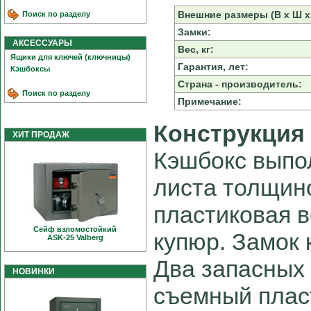
Внешние размеры (В х Ш х 
Поиск по разделу
Замки:
АКСЕССУАРЫ
Вес, кг:
Ящики для ключей (ключницы)
Гарантия, лет:
Кэшбоксы
Страна - производитель:
Поиск по разделу
Примечание:
Конструкция
ХИТ ПРОДАЖ
Кэшбокс выпо
листа толщин
пластиковая в
Сейф взломостойкий
купюр. Замок 
ASK-25 Valberg
Два запасных
НОВИНКИ
съемный плас