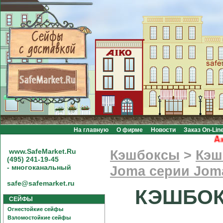
На главную
О фирме
Новости
Заказ On-Lin
Акци
www.SafeMarket.Ru
Кэшбоксы
>
Кэш
(495) 241-19-45
- многоканальный
Joma серии Jom
safe@safemarket.ru
КЭШБОКС
СЕЙФЫ
Огнестойкие сейфы
Взломостойкие сейфы