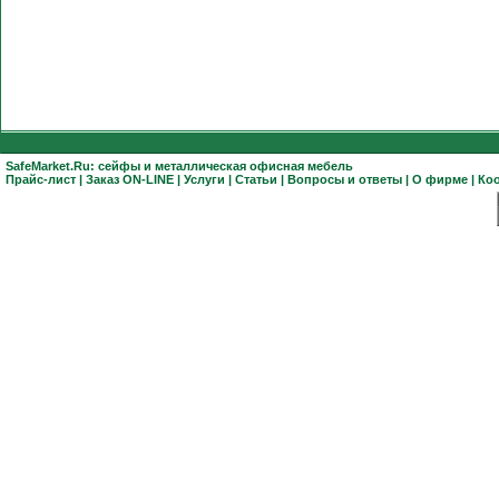
SafeMarket.Ru:
сейфы
и
металлическая офисная мебель
Прайс-лист
|
Заказ ON-LINE
|
Услуги
|
Статьи
|
Вопросы и ответы
|
О фирме
|
Ко