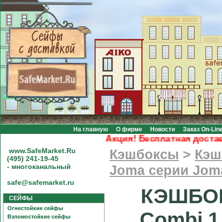
На главную
О фирме
Новости
Заказ On-Lin
Акция! Бесплатная доставка 
www.SafeMarket.Ru
Кэшбоксы
>
Кэш
(495) 241-19-45
- многоканальный
Joma серии Jom
safe@safemarket.ru
КЭШБОК
СЕЙФЫ
Огнестойкие сейфы
Combi 1
Взломостойкие сейфы