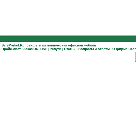
SafeMarket.Ru:
сейфы
и
металлическая офисная мебель
Прайс-лист
|
Заказ ON-LINE
|
Услуги
|
Статьи
|
Вопросы и ответы
|
О фирме
|
Ко