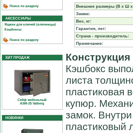
Внешние размеры (В х Ш х 
Поиск по разделу
Замки:
АКСЕССУАРЫ
Вес, кг:
Ящики для ключей (ключницы)
Гарантия, лет:
Кэшбоксы
Страна - производитель:
Поиск по разделу
Примечание:
Конструкция
ХИТ ПРОДАЖ
Кэшбокс выпо
листа толщин
пластиковая в
купюр. Механ
Сейф мебельный
ASM-25 Valberg
замок. Внутр
НОВИНКИ
пластиковый л