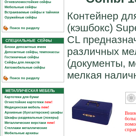
Огневзломостойкие сейфы
Мебельные сейфы
Контейнер дл
Встраиваемые сейфы и тайники
Оружейные сейфы
(кэшбокс) Sup
Поиск по разделу
CL предназна
СПЕЦИАЛЬНЫЕ СЕЙФЫ
Блоки депозитных ячеек
различных ме
Депозитные сейфы, темпокассы
Гостиничные сейфы
(документы, м
Сейфы для лекарств
Автомобильные сейфы
мелкая наличн
Поиск по разделу
МЕТАЛЛИЧЕСКАЯ МЕБЕЛЬ
Картотеки для бумаг
Огнестойкие картотеки
new!
Медицинская мебель
new!
Архивные (бухгалтерские) шкафы
Вним
Шкафы раздевальные (локеры)
боль
Металлические верстаки
new!
помо
Стеллажи металлические
спра
Мобильные архивы