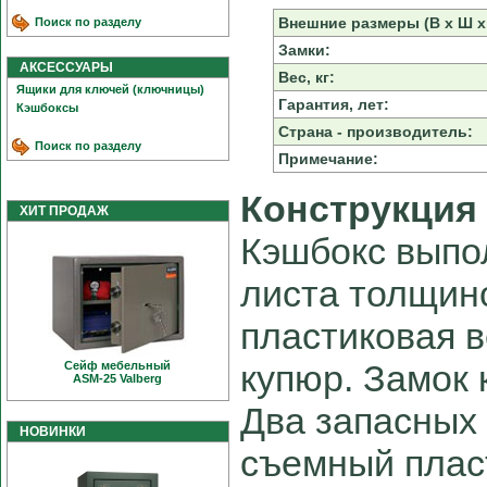
Внешние размеры (В х Ш х 
Поиск по разделу
Замки:
АКСЕССУАРЫ
Вес, кг:
Ящики для ключей (ключницы)
Гарантия, лет:
Кэшбоксы
Страна - производитель:
Поиск по разделу
Примечание:
Конструкция
ХИТ ПРОДАЖ
Кэшбокс выпо
листа толщин
пластиковая в
купюр. Замок 
Сейф мебельный
ASM-25 Valberg
Два запасных
НОВИНКИ
съемный плас