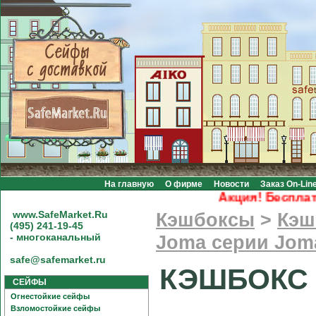
На главную
О фирме
Новости
Заказ On-Lin
Акция! Бесплатна
www.SafeMarket.Ru
Кэшбоксы
>
Кэш
(495) 241-19-45
- многоканальный
Joma серии Jom
safe@safemarket.ru
КЭШБОКС S
СЕЙФЫ
Огнестойкие сейфы
Взломостойкие сейфы