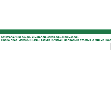
SafeMarket.Ru:
сейфы
и
металлическая офисная мебель
Прайс-лист
|
Заказ ON-LINE
|
Услуги
|
Статьи
|
Вопросы и ответы
|
О фирме
|
Ко