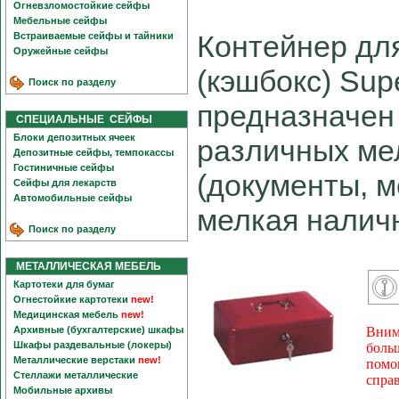
Огневзломостойкие сейфы
Мебельные сейфы
Контейнер дл
Встраиваемые сейфы и тайники
Оружейные сейфы
(кэшбокс) Sup
Поиск по разделу
предназначен
СПЕЦИАЛЬНЫЕ СЕЙФЫ
Блоки депозитных ячеек
различных ме
Депозитные сейфы, темпокассы
Гостиничные сейфы
(документы, м
Сейфы для лекарств
Автомобильные сейфы
мелкая наличн
Поиск по разделу
МЕТАЛЛИЧЕСКАЯ МЕБЕЛЬ
Картотеки для бумаг
Огнестойкие картотеки
new!
Медицинская мебель
new!
Архивные (бухгалтерские) шкафы
Вним
Шкафы раздевальные (локеры)
боль
Металлические верстаки
new!
помо
Стеллажи металлические
спра
Мобильные архивы